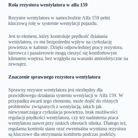
Rola rezystora wentylatora w alfa 159
Rezystor wentylatora w samochodzie Alfa 159 pełni
kluczową rolę w systemie wentylacji pojazdu.
Jest to element, który kontroluje prędkość działania
wentylatora, co ma bezpośredni wpływ na cyrkulację
powietrza w kabinie. Dzięki odpowiedniej pracy rezystora,
kierowca i pasażerowie mogą cieszyć się komfortowym
klimatem wnętrza, bez względu na warunki atmosferyczne na
zewnątrz.
Znaczenie sprawnego rezystora wentylatora
Sprawny rezystor wentylatora jest niezbędny dla
prawidłowego działania systemu wentylacji w Alfa 159. W
przypadku awarii tego elementu, może dojść do różnych
problemów związanych z wentylacją, takich jak
niewystarczająca cyrkulacja powietrza, brak możliwości
regulacji prędkości wentylatora, czy też nadmierna praca
wentylatora nawet przy niskich obrotach silnika. Dlatego też,
regularna kontrola stanu oraz ewentualna wymiana rezystora
są kluczowe dla utrzymania komfortu podczas podróży.