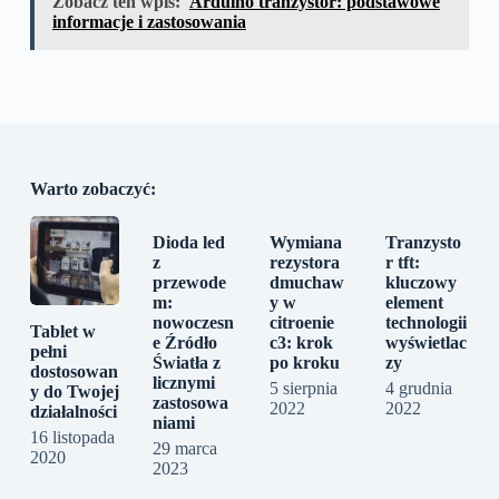
Zobacz ten wpis:
Arduino tranzystor: podstawowe
informacje i zastosowania
Warto zobaczyć:
Dioda led
Wymiana
Tranzysto
z
rezystora
r tft:
przewode
dmuchaw
kluczowy
m:
y w
element
nowoczesn
citroenie
technologii
Tablet w
e Źródło
c3: krok
wyświetlac
pełni
Światła z
po kroku
zy
dostosowan
licznymi
5 sierpnia
4 grudnia
y do Twojej
zastosowa
2022
2022
działalności
niami
16 listopada
29 marca
2020
2023