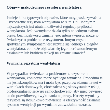
Objawy uszkodzonego rezystora wentylatora
Istnieje kilka typowych objawów, które mogą wskazywać na
uszkodzenie rezystora wentylatora w Alfa 159. Jednym z
najczęstszych jest utrata możliwości regulacji prędkości
wentylatora. Jeśli wentylator działa tylko na jednym stałym
biegu, bez możliwości zmiany jego intensywności, może to
świadczyć o problemie z rezystorem. Innym często
spotykanym symptomem jest zużycie się jednego z biegów
wentylatora, co może objawiać się jego nierównomiernym
działaniem lub brakiem reakcji na zmianę ustawień.
Wymiana rezystora wentylatora
W przypadku stwierdzenia problemów z rezystorem
wentylatora, konieczna może być jego wymiana. Procedura ta
nie jest skomplikowana i może być przeprowadzona nawet w
warunkach domowych, choć zaleca się skorzystanie z usług
profesjonalnego serwisu samochodowego, aby mieć pewność
co do prawidłowego wykonania naprawy. Koszty wymiany
rezystora są stosunkowo niewielkie, a efektywność działania
systemu wentylacji po wymianie zauważalnie wzrasta.