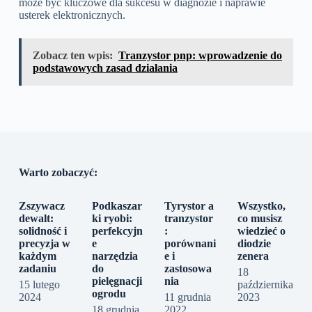
może być kluczowe dla sukcesu w diagnozie i naprawie
usterek elektronicznych.
Zobacz ten wpis:
Tranzystor pnp: wprowadzenie do
podstawowych zasad działania
Warto zobaczyć:
Zszywacz
Podkaszar
Tyrystor a
Wszystko,
dewalt:
ki ryobi:
tranzystor
co musisz
solidność i
perfekcyjn
:
wiedzieć o
precyzja w
e
porównani
diodzie
każdym
narzędzia
e i
zenera
zadaniu
do
zastosowa
18
pielęgnacji
nia
15 lutego
października
ogrodu
2024
11 grudnia
2023
18 grudnia
2022