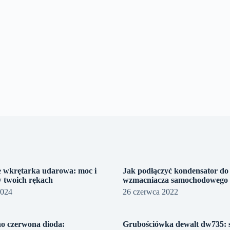
 wkrętarka udarowa: moc i
Jak podłączyć kondensator do
w twoich rękach
wzmacniacza samochodowego
2024
26 czerwca 2022
no czerwona dioda:
Grubościówka dewalt dw735: s