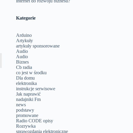
internet do rozwoju biznesu?
Kategorie
Arduino
Artykuły
artykuły sponsorowane
Audio
Audio
Biznes
Cb radia
co jest w środku
Dla domu
elektronika
instrukcje serwisowe
Jak naprawić
nadajniki Fm
news
podstawy
promowane
Radio CODE opisy
Rozrywka
sprawozdania elektroniczne