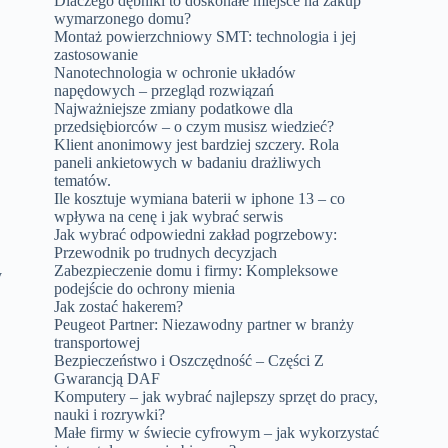
Dlaczego dębniki to doskonałe miejsce na zakup
wymarzonego domu?
Montaż powierzchniowy SMT: technologia i jej
zastosowanie
Nanotechnologia w ochronie układów
napędowych – przegląd rozwiązań
Najważniejsze zmiany podatkowe dla
przedsiębiorców – o czym musisz wiedzieć?
Klient anonimowy jest bardziej szczery. Rola
paneli ankietowych w badaniu drażliwych
tematów.
Ile kosztuje wymiana baterii w iphone 13 – co
wpływa na cenę i jak wybrać serwis
Jak wybrać odpowiedni zakład pogrzebowy:
Przewodnik po trudnych decyzjach
Zabezpieczenie domu i firmy: Kompleksowe
y
podejście do ochrony mienia
Jak zostać hakerem?
Peugeot Partner: Niezawodny partner w branży
transportowej
Bezpieczeństwo i Oszczędność – Części Z
Gwarancją DAF
Komputery – jak wybrać najlepszy sprzęt do pracy,
nauki i rozrywki?
Małe firmy w świecie cyfrowym – jak wykorzystać