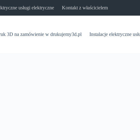
lektryczne usługi elektryczne
Kontakt z właścicielem
uk 3D na zamówienie w drukujemy3d.pl
Instalacje elektryczne usł