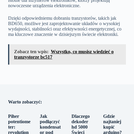
istotne dla inżynierów elektroników, którzy projektują
nowoczesne urządzenia elektroniczne.
Dzięki odpowiedniemu dobraniu tranzystorów, takich jak
BD650, możliwe jest zaprojektowanie układów o wysokiej
wydajności, stabilności oraz efektywności energetycznej, co
ma kluczowe znaczenie w dzisiejszym świecie elektroniki.
Zobacz ten wpis:
Wszystko, co musisz wiedzieć o
tranzystorze bc517
Warto zobaczyć:
Piher
Jak
Dlaczego
Gdzie
potentiome
podłączyć
dekoder
najtaniej
ter:
kondensat
hd 5000
kupić
revolution
or pod
Świeci
arduino?