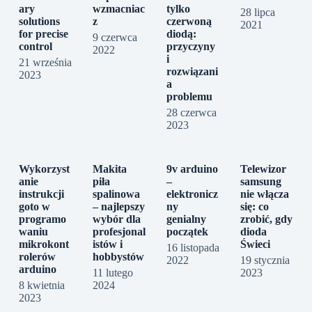
ary
wzmacniac
tylko
28 lipca
solutions
z
czerwoną
2021
for precise
diodą:
9 czerwca
control
przyczyny
2022
i
21 września
rozwiązani
2023
a
problemu
28 czerwca
2023
Wykorzyst
Makita
9v arduino
Telewizor
anie
piła
–
samsung
instrukcji
spalinowa
elektronicz
nie włącza
goto w
– najlepszy
ny
się: co
programo
wybór dla
genialny
zrobić, gdy
waniu
profesjonal
początek
dioda
mikrokont
istów i
Świeci
16 listopada
rolerów
hobbystów
2022
19 stycznia
arduino
11 lutego
2023
8 kwietnia
2024
2023