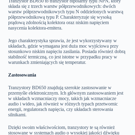
Tranzystor BD650 to tranzystor bipolarny typu NPN, który
składa się z trzech warstw półprzewodnikowych: dwóch
warstw półprzewodnikowych typu N oddzielonych warstwą
półprzewodnikową typu P. Charakteryzuje się wysoką
prądową zdolnością kolektora oraz niskim napięciem
nasycenia kolektora-emitera.
Jego charakterystyka sprawia, że jest wykorzystywany w
układach, gdzie wymagana jest duża moc wyjściowa przy
stosunkowo niskim napięciu zasilania. Posiada również dobrą
stabilność termiczną, co jest istotne w przypadku pracy w
warunkach zmieniających się temperatur.
Zastosowania
Tranzystory BD650 znajdują szerokie zastosowanie w
przemyśle elektronicznym. Ich głównym zastosowaniem jest
w układach wzmacniaczy mocy, takich jak wzmacniacze
audio i wideo, jak również w różnych typach przetwornic
energii, regulatorach napięcia, czy układach sterowania
silnikami.
Dzięki swoim właściwościom, tranzystory te są również
stosowane w systemach audio o wysokiej jakości dźwięku