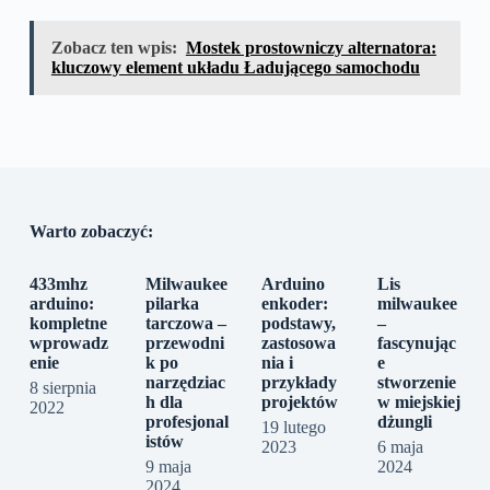
Zobacz ten wpis:
Mostek prostowniczy alternatora:
kluczowy element układu Ładującego samochodu
Warto zobaczyć:
433mhz
Milwaukee
Arduino
Lis
arduino:
pilarka
enkoder:
milwaukee
kompletne
tarczowa –
podstawy,
–
wprowadz
przewodni
zastosowa
fascynując
enie
k po
nia i
e
narzędziac
przykłady
stworzenie
8 sierpnia
h dla
projektów
w miejskiej
2022
profesjonal
dżungli
19 lutego
istów
2023
6 maja
9 maja
2024
2024