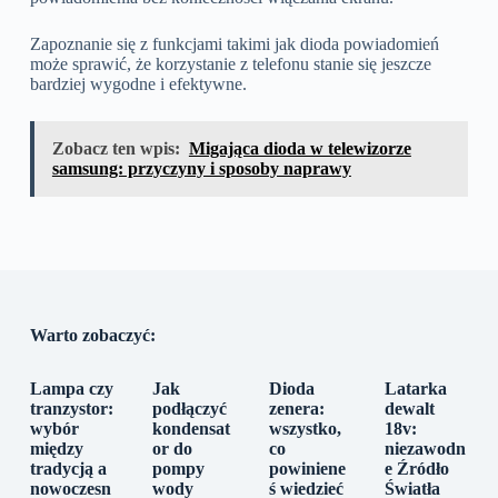
Zapoznanie się z funkcjami takimi jak dioda powiadomień
może sprawić, że korzystanie z telefonu stanie się jeszcze
bardziej wygodne i efektywne.
Zobacz ten wpis:
Migająca dioda w telewizorze
samsung: przyczyny i sposoby naprawy
Warto zobaczyć:
Lampa czy
Jak
Dioda
Latarka
tranzystor:
podłączyć
zenera:
dewalt
wybór
kondensat
wszystko,
18v:
między
or do
co
niezawodn
tradycją a
pompy
powiniene
e Źródło
nowoczesn
wody
ś wiedzieć
Światła