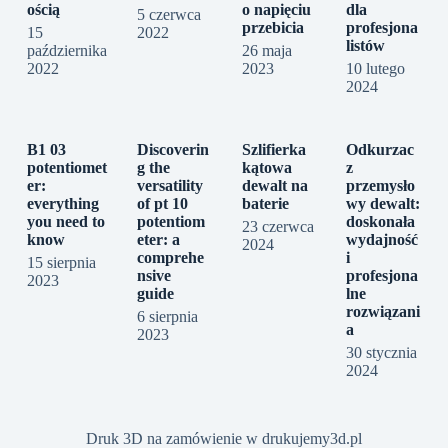
ością
o napięciu
dla
5 czerwca
przebicia
profesjona
15
2022
listów
października
26 maja
2022
2023
10 lutego
2024
B1 03
Discoverin
Szlifierka
Odkurzac
potentiomet
g the
kątowa
z
er:
versatility
dewalt na
przemysło
everything
of pt 10
baterie
wy dewalt:
you need to
potentiom
doskonała
23 czerwca
know
eter: a
wydajność
2024
comprehe
i
15 sierpnia
nsive
profesjona
2023
guide
lne
rozwiązani
6 sierpnia
a
2023
30 stycznia
2024
Druk 3D na zamówienie w drukujemy3d.pl