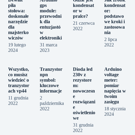
piła
gps
kondensat
kondensat
stołowa:
module:
or w
or:
doskonałe
przewodni
pralce?
podstawo
narzędzie
k dla
we kroki i
21 czerwca
dla
entuzjastó
zastosowa
2022
majsterko
w
nia
wiczów
elektroniki
2 lipca
19 lutego
31 marca
2022
2024
2023
Wszystko,
Tranzystor
Dioda led
Arduino
co musisz
npn
230v z
voltage
wiedzieć o
symbol:
rezystore
meter:
tranzystor
kluczowe
m:
pomiar
ach vp44
informacje
nowoczesn
napięcia w
e
twoim
11 grudnia
2
rozwiązani
zasięgu
2022
października
e
2022
18 stycznia
oświetlenio
2024
we
31 grudnia
2022