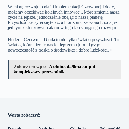
W miarę rozwoju badań i implementacji Czerwonej Diody,
możemy oczekiwać kolejnych innowacji, które zmienią nasze
życie na lepsze, jednocześnie dbając o naszą planetę.
Przyszłość zaczyna się teraz, a Horizon Czerwona Dioda jest
jednym z kluczowych aktorów tego fascynującego rozwoju.
Horizon Czerwona Dioda to nie tylko światło przyszłości. To
światło, które kieruje nas ku lepszemu jutru, łącząc
nowoczesność z troską o środowisko i dobro ludzkości. >
Zobacz ten wpis:
Arduino 4-20ma output:
kompleksowy przewodnik
Warto zobaczyć:
Dewalt
Arduino
Gdzie jest
Jak zrobić