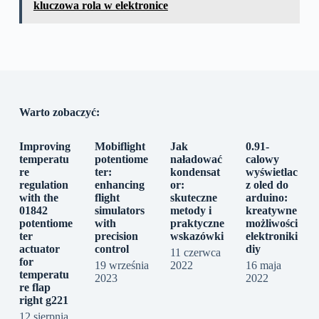
kluczowa rola w elektronice
Warto zobaczyć:
Improving
Mobiflight
Jak
0.91-
temperatu
potentiome
naładować
calowy
re
ter:
kondensat
wyświetlac
regulation
enhancing
or:
z oled do
with the
flight
skuteczne
arduino:
01842
simulators
metody i
kreatywne
potentiome
with
praktyczne
możliwości
ter
precision
wskazówki
elektroniki
actuator
control
diy
11 czerwca
for
19 września
2022
16 maja
temperatu
2023
2022
re flap
right g221
12 sierpnia