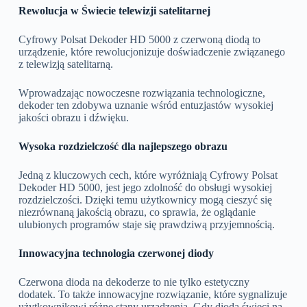
Rewolucja w Świecie telewizji satelitarnej
Cyfrowy Polsat Dekoder HD 5000 z czerwoną diodą to
urządzenie, które rewolucjonizuje doświadczenie związanego
z telewizją satelitarną.
Wprowadzając nowoczesne rozwiązania technologiczne,
dekoder ten zdobywa uznanie wśród entuzjastów wysokiej
jakości obrazu i dźwięku.
Wysoka rozdzielczość dla najlepszego obrazu
Jedną z kluczowych cech, które wyróżniają Cyfrowy Polsat
Dekoder HD 5000, jest jego zdolność do obsługi wysokiej
rozdzielczości. Dzięki temu użytkownicy mogą cieszyć się
niezrównaną jakością obrazu, co sprawia, że oglądanie
ulubionych programów staje się prawdziwą przyjemnością.
Innowacyjna technologia czerwonej diody
Czerwona dioda na dekoderze to nie tylko estetyczny
dodatek. To także innowacyjne rozwiązanie, które sygnalizuje
użytkownikowi różne stany urządzenia. Gdy dioda świeci na