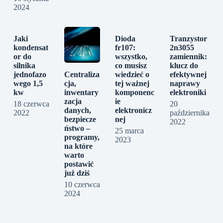
2024
Jaki
Dioda
Tranzystor
kondensat
fr107:
2n3055
or do
wszystko,
zamiennik:
silnika
co musisz
klucz do
jednofazo
wiedzieć o
efektywnej
Centraliza
wego 1,5
tej ważnej
naprawy
cja,
kw
komponenc
elektroniki
inwentary
ie
zacja
18 czerwca
20
elektronicz
danych,
2022
października
nej
bezpiecze
2022
ństwo –
25 marca
programy,
2023
na które
warto
postawić
już dziś
10 czerwca
2024