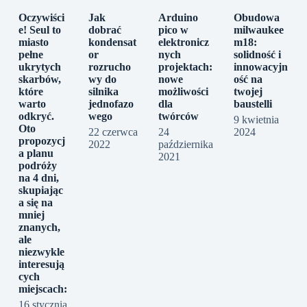
Oczywiści
Jak
Arduino
Obudowa
e! Seul to
dobrać
pico w
milwaukee
miasto
kondensat
elektronicz
m18:
pełne
or
nych
solidność i
ukrytych
rozrucho
projektach:
innowacyjn
skarbów,
wy do
nowe
ość na
które
silnika
możliwości
twojej
warto
jednofazo
dla
baustelli
odkryć.
wego
twórców
9 kwietnia
Oto
22 czerwca
24
2024
propozycj
2022
października
a planu
2021
podróży
na 4 dni,
skupiając
a się na
mniej
znanych,
ale
niezwykle
interesują
cych
miejscach:
16 stycznia