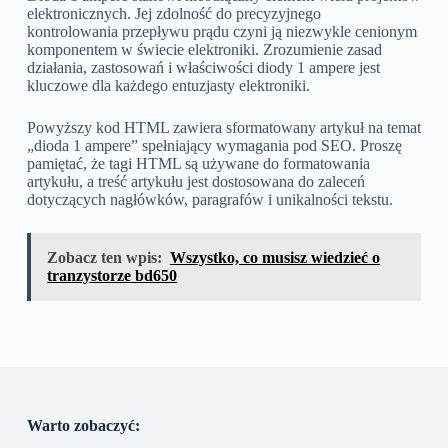
elektronicznych. Jej zdolność do precyzyjnego
kontrolowania przepływu prądu czyni ją niezwykle cenionym
komponentem w świecie elektroniki. Zrozumienie zasad
działania, zastosowań i właściwości diody 1 ampere jest
kluczowe dla każdego entuzjasty elektroniki.
Powyższy kod HTML zawiera sformatowany artykuł na temat
„dioda 1 ampere” spełniający wymagania pod SEO. Proszę
pamiętać, że tagi HTML są używane do formatowania
artykułu, a treść artykułu jest dostosowana do zaleceń
dotyczących nagłówków, paragrafów i unikalności tekstu.
Zobacz ten wpis:
Wszystko, co musisz wiedzieć o
tranzystorze bd650
Warto zobaczyć: