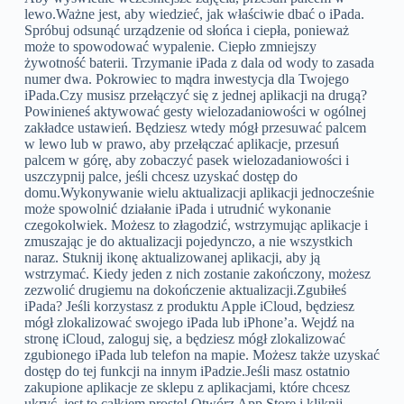
lewo.Ważne jest, aby wiedzieć, jak właściwie dbać o iPada.
Spróbuj odsunąć urządzenie od słońca i ciepła, ponieważ
może to spowodować wypalenie. Ciepło zmniejszy
żywotność baterii. Trzymanie iPada z dala od wody to zasada
numer dwa. Pokrowiec to mądra inwestycja dla Twojego
iPada.Czy musisz przełączyć się z jednej aplikacji na drugą?
Powinieneś aktywować gesty wielozadaniowości w ogólnej
zakładce ustawień. Będziesz wtedy mógł przesuwać palcem
w lewo lub w prawo, aby przełączać aplikacje, przesuń
palcem w górę, aby zobaczyć pasek wielozadaniowości i
uszczypnij palce, jeśli chcesz uzyskać dostęp do
domu.Wykonywanie wielu aktualizacji aplikacji jednocześnie
może spowolnić działanie iPada i utrudnić wykonanie
czegokolwiek. Możesz to złagodzić, wstrzymując aplikacje i
zmuszając je do aktualizacji pojedynczo, a nie wszystkich
naraz. Stuknij ikonę aktualizowanej aplikacji, aby ją
wstrzymać. Kiedy jeden z nich zostanie zakończony, możesz
zezwolić drugiemu na dokończenie aktualizacji.Zgubiłeś
iPada? Jeśli korzystasz z produktu Apple iCloud, będziesz
mógł zlokalizować swojego iPada lub iPhone’a. Wejdź na
stronę iCloud, zaloguj się, a będziesz mógł zlokalizować
zgubionego iPada lub telefon na mapie. Możesz także uzyskać
dostęp do tej funkcji na innym iPadzie.Jeśli masz ostatnio
zakupione aplikacje ze sklepu z aplikacjami, które chcesz
ukryć, jest to całkiem proste! Otwórz App Store i kliknij