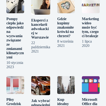
Pompy
Gdzie
Marketing
Eksperci z
ciepła jako
kupimy
wideo
kancelarii
odpowiedź
znakomite
może być
adwokacki
na
krówki na
tym, czego
ej w
wyzwania
chrzest?
ci brakuje
Warszawie
związane
8 września
1 lipca
22
ze
2021
2020
października
zmianami
2021
klimatyczn
ymi
10 stycznia
2023
Plisy
Kup
Microsoft
Jak wybrać
Grodzisk
idealny
Office dla
odpowiedni