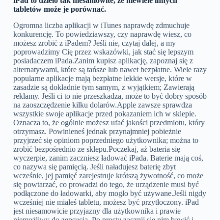
iPad to dzieło tak niesamowite, że niewiele innych
tabletów może je porównać.
Ogromna liczba aplikacji w iTunes naprawdę zdmuchuje
konkurencję. To powiedziawszy, czy naprawdę wiesz, co
możesz zrobić z iPadem? Jeśli nie, czytaj dalej, a my
poprowadzimy Cię przez wskazówki, jak stać się lepszym
posiadaczem iPada.Zanim kupisz aplikację, zapoznaj się z
alternatywami, które są tańsze lub nawet bezpłatne. Wiele razy
popularne aplikacje mają bezpłatne lekkie wersje, które w
zasadzie są dokładnie tym samym, z wyjątkiem; Zawierają
reklamy. Jeśli ci to nie przeszkadza, może to być dobry sposób
na zaoszczędzenie kilku dolarów.Apple zawsze sprawdza
wszystkie swoje aplikacje przed pokazaniem ich w sklepie.
Oznacza to, że ogólnie możesz ufać jakości przedmiotu, który
otrzymasz. Powinieneś jednak przynajmniej pobieżnie
przyjrzeć się opiniom poprzedniego użytkownika; można to
zrobić bezpośrednio ze sklepu.Poczekaj, aż bateria się
wyczerpie, zanim zaczniesz ładować iPada. Baterie mają coś,
co nazywa się pamięcią. Jeśli naładujesz baterię zbyt
wcześnie, jej pamięć zarejestruje krótszą żywotność, co może
się powtarzać, co prowadzi do tego, że urządzenie musi być
podłączone do ładowarki, aby mogło być używane.Jeśli nigdy
wcześniej nie miałeś tabletu, możesz być przytłoczony. iPad
jest niesamowicie przyjazny dla użytkownika i prawie
niemożliwy do zepsucia. Po prostu zacznij się nim bawić i