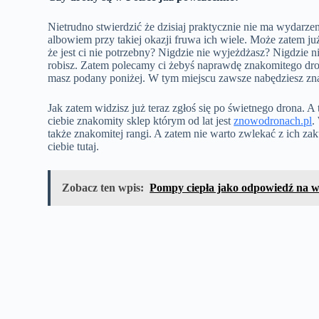
Nietrudno stwierdzić że dzisiaj praktycznie nie ma wydar
albowiem przy takiej okazji fruwa ich wiele. Może zatem już
że jest ci nie potrzebny? Nigdzie nie wyjeżdżasz? Nigdzie n
robisz. Zatem polecamy ci żebyś naprawdę znakomitego dro
masz podany poniżej. W tym miejscu zawsze nabędziesz zna
Jak zatem widzisz już teraz zgłoś się po świetnego drona. A
ciebie znakomity sklep którym od lat jest
znowodronach.pl
.
także znakomitej rangi. A zatem nie warto zwlekać z ich zak
ciebie tutaj.
Zobacz ten wpis:
Pompy ciepła jako odpowiedź na 