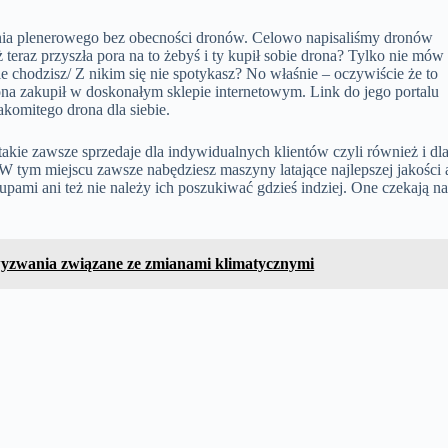
zenia plenerowego bez obecności dronów. Celowo napisaliśmy dronów
 teraz przyszła pora na to żebyś i ty kupił sobie drona? Tylko nie mów
ie chodzisz/ Z nikim się nie spotykasz? No właśnie – oczywiście że to
na zakupił w doskonałym sklepie internetowym. Link do jego portalu
komitego drona dla siebie.
 takie zawsze sprzedaje dla indywidualnych klientów czyli również i dl
 W tym miejscu zawsze nabędziesz maszyny latające najlepszej jakości 
upami ani też nie należy ich poszukiwać gdzieś indziej. One czekają n
wyzwania związane ze zmianami klimatycznymi