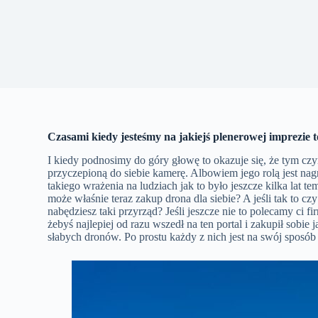
Czasami kiedy jesteśmy na jakiejś plenerowej imprezie 
I kiedy podnosimy do góry głowę to okazuje się, że tym czy
przyczepioną do siebie kamerę. Albowiem jego rolą jest nagr
takiego wrażenia na ludziach jak to było jeszcze kilka lat 
może właśnie teraz zakup drona dla siebie? A jeśli tak to
nabędziesz taki przyrząd? Jeśli jeszcze nie to polecamy ci f
żebyś najlepiej od razu wszedł na ten portal i zakupił sobi
słabych dronów. Po prostu każdy z nich jest na swój sposób