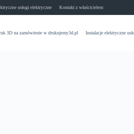
lektryczne usługi elektryczne
Kontakt z właścicielem
uk 3D na zamówienie w drukujemy3d.pl
Instalacje elektryczne usł