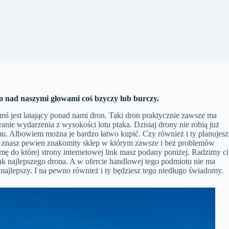
to nad naszymi głowami coś bzyczy lub burczy.
mś jest latający ponad nami dron. Taki dron praktycznie zawsze ma
anie wydarzenia z wysokości lotu ptaka. Dzisiaj drony nie robią już
temu. Albowiem można je bardzo łatwo kupić. Czy również i ty planujesz
 czy znasz pewien znakomity sklep w którym zawsze i bez problemów
irmę do której strony internetowej link masz podany poniżej. Radzimy ci
e jak najlepszego drona. A w ofercie handlowej tego podmiotu nie ma
 najlepszy. I na pewno również i ty będziesz tego niedługo świadomy.