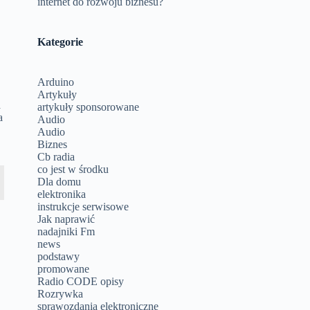
internet do rozwoju biznesu?
Kategorie
Arduino
Artykuły
a
artykuły sponsorowane
a
Audio
a
Audio
Biznes
Cb radia
co jest w środku
Dla domu
elektronika
instrukcje serwisowe
Jak naprawić
nadajniki Fm
news
podstawy
promowane
Radio CODE opisy
Rozrywka
sprawozdania elektroniczne