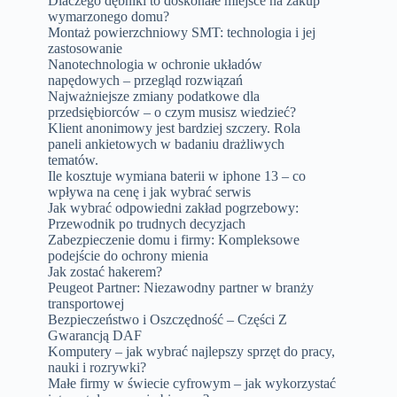
Dlaczego dębniki to doskonałe miejsce na zakup
wymarzonego domu?
Montaż powierzchniowy SMT: technologia i jej
zastosowanie
Nanotechnologia w ochronie układów
napędowych – przegląd rozwiązań
Najważniejsze zmiany podatkowe dla
przedsiębiorców – o czym musisz wiedzieć?
Klient anonimowy jest bardziej szczery. Rola
paneli ankietowych w badaniu drażliwych
tematów.
Ile kosztuje wymiana baterii w iphone 13 – co
wpływa na cenę i jak wybrać serwis
Jak wybrać odpowiedni zakład pogrzebowy:
Przewodnik po trudnych decyzjach
Zabezpieczenie domu i firmy: Kompleksowe
podejście do ochrony mienia
Jak zostać hakerem?
Peugeot Partner: Niezawodny partner w branży
transportowej
Bezpieczeństwo i Oszczędność – Części Z
Gwarancją DAF
Komputery – jak wybrać najlepszy sprzęt do pracy,
nauki i rozrywki?
Małe firmy w świecie cyfrowym – jak wykorzystać