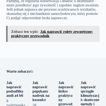
Pamiętaj, że regularna konserwacja i dbałość o akumulator
może przedłużyć jego żywotność i zapobiec nagłym awariom.
Jeśli jednak naprawa nie przynosi oczekiwanych rezultatów,
skonsultuj się z mechanikiem samochodowym, który pomoże
Ci podjąć odpowiednie kroki naprawcze.
Zobacz ten wpis:
Jak naprawić rolety zewnętrzne:
praktyczny przewodnik
Warto zobaczyć:
Jak
Jak
Jak
Jak
naprawić
naprawić
naprawić
naprawić
podsufitkę
popękany
łóżko:
sprzęgło
audi a4 b6
nadruk na
praktycz
klimatyzacj
koszulce
ny
i: skuteczne
8
przewod
metody i
października
28