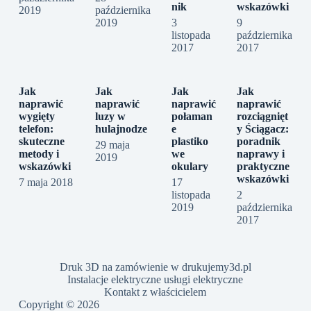
nik
wskazówki
2019
października
2019
3
9
listopada
października
2017
2017
Jak
Jak
Jak
Jak
naprawić
naprawić
naprawić
naprawić
wygięty
luzy w
połaman
rozciągnięt
telefon:
hulajnodze
e
y Ściągacz:
skuteczne
plastiko
poradnik
29 maja
metody i
we
naprawy i
2019
wskazówki
okulary
praktyczne
wskazówki
7 maja 2018
17
listopada
2
2019
października
2017
Druk 3D na zamówienie w drukujemy3d.pl
Instalacje elektryczne usługi elektryczne
Kontakt z właścicielem
Copyright © 2026