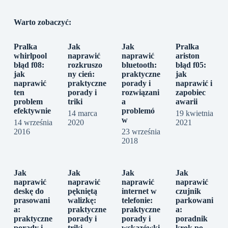
Warto zobaczyć:
Pralka
Jak
Jak
Pralka
whirlpool
naprawić
naprawić
ariston
błąd f08:
rozkruszo
bluetooth:
błąd f05:
jak
ny cień:
praktyczne
jak
naprawić
praktyczne
porady i
naprawić i
ten
porady i
rozwiązani
zapobiec
problem
triki
a
awarii
efektywnie
problemó
14 marca
19 kwietnia
w
14 września
2020
2021
2016
23 września
2018
Jak
Jak
Jak
Jak
naprawić
naprawić
naprawić
naprawić
deskę do
pękniętą
internet w
czujnik
prasowani
walizkę:
telefonie:
parkowani
a:
praktyczne
praktyczne
a:
praktyczne
porady i
porady i
poradnik
porady i
triki
wskazówki
krok po