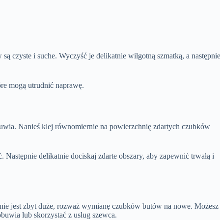
są czyste i suche. Wyczyść je delikatnie wilgotną szmatką, a następni
tóre mogą utrudnić naprawę.
uwia. Nanieś klej równomiernie na powierzchnię zdartych czubków
ć. Następnie delikatnie dociskaj zdarte obszary, aby zapewnić trwałą i
dzenie jest zbyt duże, rozważ wymianę czubków butów na nowe. Możesz
buwia lub skorzystać z usług szewca.