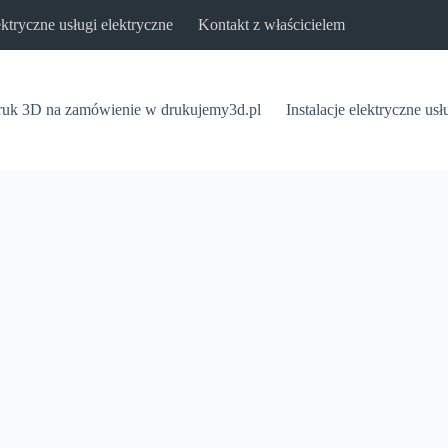
lektryczne usługi elektryczne
Kontakt z właścicielem
uk 3D na zamówienie w drukujemy3d.pl
Instalacje elektryczne usł