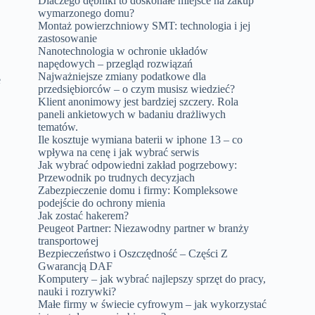
Dlaczego dębniki to doskonałe miejsce na zakup
wymarzonego domu?
Montaż powierzchniowy SMT: technologia i jej
zastosowanie
Nanotechnologia w ochronie układów
napędowych – przegląd rozwiązań
Najważniejsze zmiany podatkowe dla
e
przedsiębiorców – o czym musisz wiedzieć?
Klient anonimowy jest bardziej szczery. Rola
paneli ankietowych w badaniu drażliwych
tematów.
Ile kosztuje wymiana baterii w iphone 13 – co
wpływa na cenę i jak wybrać serwis
Jak wybrać odpowiedni zakład pogrzebowy:
Przewodnik po trudnych decyzjach
Zabezpieczenie domu i firmy: Kompleksowe
podejście do ochrony mienia
Jak zostać hakerem?
Peugeot Partner: Niezawodny partner w branży
transportowej
Bezpieczeństwo i Oszczędność – Części Z
Gwarancją DAF
Komputery – jak wybrać najlepszy sprzęt do pracy,
nauki i rozrywki?
Małe firmy w świecie cyfrowym – jak wykorzystać