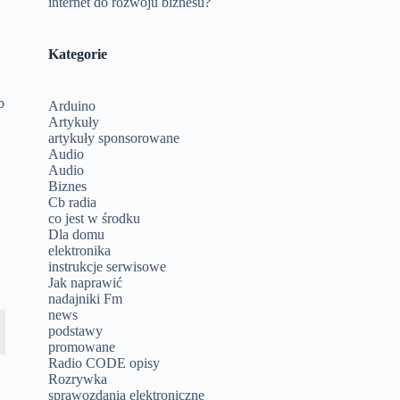
internet do rozwoju biznesu?
Kategorie
b
Arduino
Artykuły
artykuły sponsorowane
Audio
Audio
Biznes
Cb radia
co jest w środku
Dla domu
elektronika
instrukcje serwisowe
Jak naprawić
nadajniki Fm
news
podstawy
promowane
Radio CODE opisy
Rozrywka
sprawozdania elektroniczne