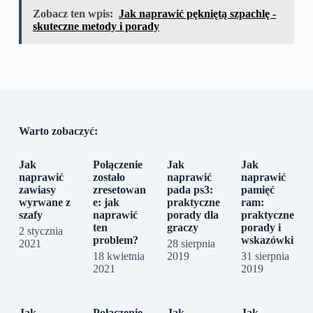
Zobacz ten wpis:
Jak naprawić pękniętą szpachlę -
skuteczne metody i porady
Warto zobaczyć:
Jak
Połączenie
Jak
Jak
naprawić
zostało
naprawić
naprawić
zawiasy
zresetowan
pada ps3:
pamięć
wyrwane z
e: jak
praktyczne
ram:
szafy
naprawić
porady dla
praktyczne
ten
graczy
porady i
2 stycznia
problem?
wskazówki
2021
28 sierpnia
18 kwietnia
2019
31 sierpnia
2021
2019
Jak
Połączenie
Jak
Jak