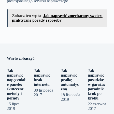
profesjonalnego serwisu naprawczego.
Zobacz ten wpis:
Jak naprawić zmechacony sweter:
praktyczne porady i sposoby
Warto zobaczyć:
Jak
Jak
Jak
Jak
naprawić
naprawić
naprawić
naprawić
napęczniał
brak
pralkę
posadzkę
e panele:
internetu
automatyc
w garażu:
skuteczne
zną
poradnik
30 listopada
metody i
krok po
2017
18 listopada
porady
kroku
2019
15 lipca
22 czerwca
2019
2017