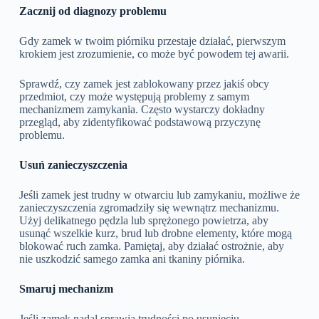
Zacznij od diagnozy problemu
Gdy zamek w twoim piórniku przestaje działać, pierwszym
krokiem jest zrozumienie, co może być powodem tej awarii.
Sprawdź, czy zamek jest zablokowany przez jakiś obcy
przedmiot, czy może występują problemy z samym
mechanizmem zamykania. Często wystarczy dokładny
przegląd, aby zidentyfikować podstawową przyczynę
problemu.
Usuń zanieczyszczenia
Jeśli zamek jest trudny w otwarciu lub zamykaniu, możliwe że
zanieczyszczenia zgromadziły się wewnątrz mechanizmu.
Użyj delikatnego pędzla lub sprężonego powietrza, aby
usunąć wszelkie kurz, brud lub drobne elementy, które mogą
blokować ruch zamka. Pamiętaj, aby działać ostrożnie, aby
nie uszkodzić samego zamka ani tkaniny piórnika.
Smaruj mechanizm
Jeśli zamek nadal sprawia trudności po usunięciu