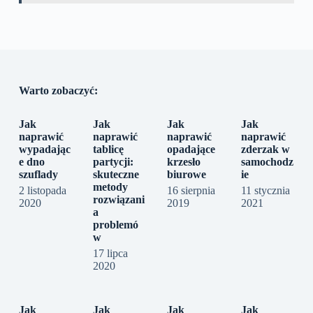
Warto zobaczyć:
Jak
Jak
Jak
Jak
naprawić
naprawić
naprawić
naprawić
wypadając
tablicę
opadające
zderzak w
e dno
partycji:
krzesło
samochodz
szuflady
skuteczne
biurowe
ie
metody
2 listopada
16 sierpnia
11 stycznia
rozwiązani
2020
2019
2021
a
problemó
w
17 lipca
2020
Jak
Jak
Jak
Jak