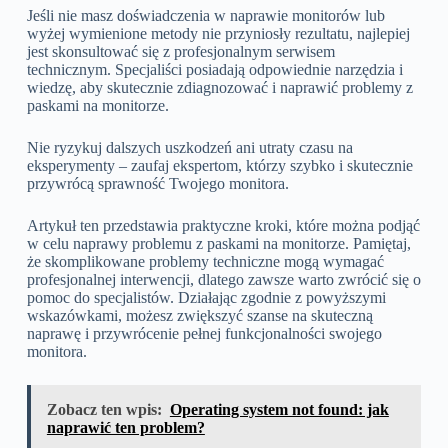
Jeśli nie masz doświadczenia w naprawie monitorów lub
wyżej wymienione metody nie przyniosły rezultatu, najlepiej
jest skonsultować się z profesjonalnym serwisem
technicznym. Specjaliści posiadają odpowiednie narzędzia i
wiedzę, aby skutecznie zdiagnozować i naprawić problemy z
paskami na monitorze.
Nie ryzykuj dalszych uszkodzeń ani utraty czasu na
eksperymenty – zaufaj ekspertom, którzy szybko i skutecznie
przywrócą sprawność Twojego monitora.
Artykuł ten przedstawia praktyczne kroki, które można podjąć
w celu naprawy problemu z paskami na monitorze. Pamiętaj,
że skomplikowane problemy techniczne mogą wymagać
profesjonalnej interwencji, dlatego zawsze warto zwrócić się o
pomoc do specjalistów. Działając zgodnie z powyższymi
wskazówkami, możesz zwiększyć szanse na skuteczną
naprawę i przywrócenie pełnej funkcjonalności swojego
monitora.
Zobacz ten wpis:
Operating system not found: jak
naprawić ten problem?