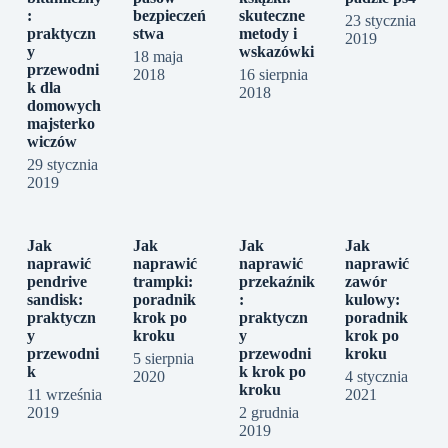
:
bezpieczeń
skuteczne
23 stycznia
praktyczn
stwa
metody i
2019
y
wskazówki
18 maja
przewodni
2018
16 sierpnia
k dla
2018
domowych
majsterko
wiczów
29 stycznia
2019
Jak
Jak
Jak
Jak
naprawić
naprawić
naprawić
naprawić
pendrive
trampki:
przekaźnik
zawór
sandisk:
poradnik
:
kulowy:
praktyczn
krok po
praktyczn
poradnik
y
kroku
y
krok po
przewodni
przewodni
kroku
5 sierpnia
k
k krok po
2020
4 stycznia
kroku
11 września
2021
2019
2 grudnia
2019