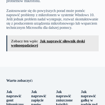
problemów mikrofonu.
Zastosowanie się do powyższych porad może pomóc
naprawić problemy z mikrofonem w systemie Windows 10.
Jeśli jednak problem nadal występuje, rozważ skontaktowanie
się z producentem urządzenia mikrofonowego lub wsparciem
technicznym Microsoftu dla dalszej pomocy.
Zobacz ten wpis:
Jak naprawić siłownik deski
wolnoopadającej
Warto zobaczyć:
Jak
Jak
Jak
Jak
naprawić
naprawić
naprawić
naprawić
gont
zapięcie
zniszczone
gałkę w
bitumiczny
pasów
książki:
padzie ps4