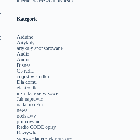
internet do rozwoju biznesu?
z
Kategorie
Arduino
ć
Artykuły
artykuły sponsorowane
Audio
Audio
Biznes
Cb radia
co jest w środku
Dla domu
elektronika
instrukcje serwisowe
Jak naprawić
nadajniki Fm
news
podstawy
promowane
Radio CODE opisy
Rozrywka
sprawozdania elektroniczne