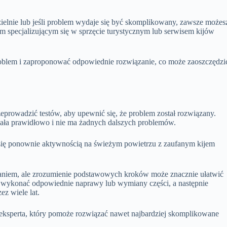
dzielnie lub jeśli problem wydaje się być skomplikowany, zawsze możes
em specjalizującym się w sprzęcie turystycznym lub serwisem kijów
roblem i zaproponować odpowiednie rozwiązanie, co może zaoszczędzi
prowadzić testów, aby upewnić się, że problem został rozwiązany.
iała prawidłowo i nie ma żadnych dalszych problemów.
 się ponownie aktywnością na świeżym powietrzu z zaufanym kijem
niem, ale zrozumienie podstawowych kroków może znacznie ułatwić
, wykonać odpowiednie naprawy lub wymiany części, a następnie
ez wiele lat.
ksperta, który pomoże rozwiązać nawet najbardziej skomplikowane