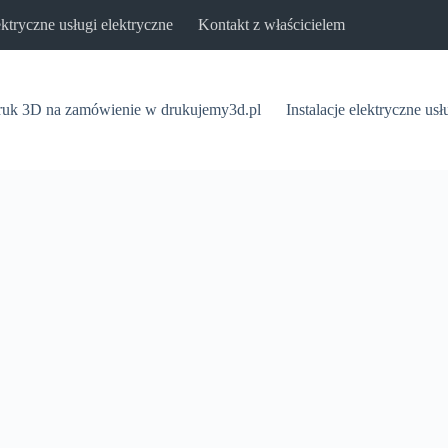
lektryczne usługi elektryczne
Kontakt z właścicielem
uk 3D na zamówienie w drukujemy3d.pl
Instalacje elektryczne usł