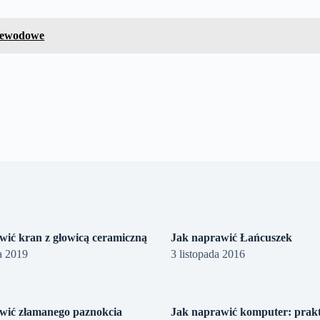
rzewodowe
wić kran z głowicą ceramiczną
Jak naprawić Łańcuszek
a 2019
3 listopada 2016
wić złamanego paznokcia
Jak naprawić komputer: prak