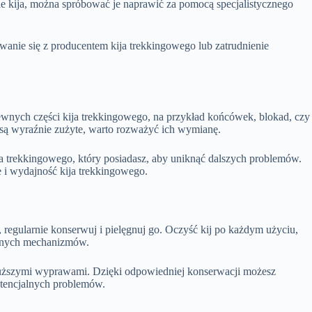
 kija, można spróbować je naprawić za pomocą specjalistycznego
wanie się z producentem kija trekkingowego lub zatrudnienie
nych części kija trekkingowego, na przykład końcówek, blokad, czy
 są wyraźnie zużyte, warto rozważyć ich wymianę.
a trekkingowego, który posiadasz, aby uniknąć dalszych problemów.
 i wydajność kija trekkingowego.
egularnie konserwuj i pielęgnuj go. Oczyść kij po każdym użyciu,
rznych mechanizmów.
dłuższymi wyprawami. Dzięki odpowiedniej konserwacji możesz
otencjalnych problemów.