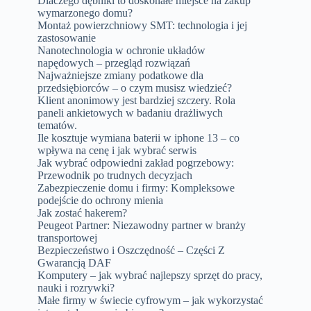
Dlaczego dębniki to doskonałe miejsce na zakup
wymarzonego domu?
Montaż powierzchniowy SMT: technologia i jej
zastosowanie
Nanotechnologia w ochronie układów
napędowych – przegląd rozwiązań
Najważniejsze zmiany podatkowe dla
przedsiębiorców – o czym musisz wiedzieć?
Klient anonimowy jest bardziej szczery. Rola
paneli ankietowych w badaniu drażliwych
tematów.
Ile kosztuje wymiana baterii w iphone 13 – co
wpływa na cenę i jak wybrać serwis
Jak wybrać odpowiedni zakład pogrzebowy:
Przewodnik po trudnych decyzjach
Zabezpieczenie domu i firmy: Kompleksowe
podejście do ochrony mienia
Jak zostać hakerem?
Peugeot Partner: Niezawodny partner w branży
transportowej
Bezpieczeństwo i Oszczędność – Części Z
Gwarancją DAF
Komputery – jak wybrać najlepszy sprzęt do pracy,
nauki i rozrywki?
Małe firmy w świecie cyfrowym – jak wykorzystać