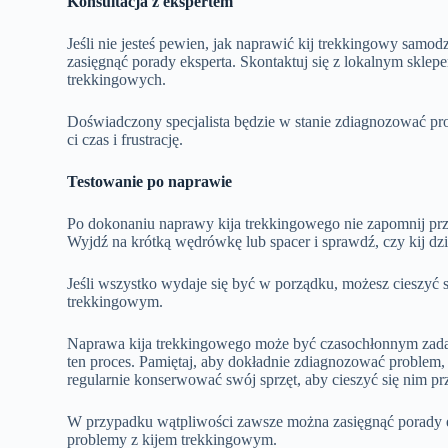
Konsultacja z ekspertem
Jeśli nie jesteś pewien, jak naprawić kij trekkingowy samo
zasięgnąć porady eksperta. Skontaktuj się z lokalnym sklep
trekkingowych.
Doświadczony specjalista będzie w stanie zdiagnozować p
ci czas i frustrację.
Testowanie po naprawie
Po dokonaniu naprawy kija trekkingowego nie zapomnij prze
Wyjdź na krótką wędrówkę lub spacer i sprawdź, czy kij dz
Jeśli wszystko wydaje się być w porządku, możesz cieszyć
trekkingowym.
Naprawa kija trekkingowego może być czasochłonnym zada
ten proces. Pamiętaj, aby dokładnie zdiagnozować problem
regularnie konserwować swój sprzęt, aby cieszyć się nim prz
W przypadku wątpliwości zawsze można zasięgnąć porady e
problemy z kijem trekkingowym.