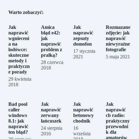
Warto zobaczyć:
Jak
Amica
Jak
Rozmazane
naprawić
błąd e42:
naprawić
zdjęcie: jak
wgnieceni
jak
zepsuty
naprawić
a na
naprawić
domofon
niewyraźne
lodówce:
problem z
fotografie
17 stycznia
skuteczne
pralką?
2021
5 maja 2021
metody i
28 czerwca
praktyczn
2018
e porady
29 kwietnia
2018
Bad pool
Jak
Jak
Jak
caller
naprawić
naprawić
naprawić
windows
zerwany
betonowy
cb radio:
8.1: jak
łańcuszek
chodnik
praktyczny
naprawić
przewodni
24 sierpnia
16
ten błąd?
k dla
2016
września
amatorów