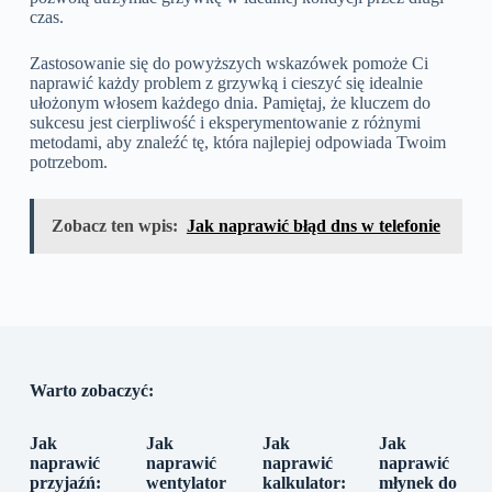
czas.
Zastosowanie się do powyższych wskazówek pomoże Ci
naprawić każdy problem z grzywką i cieszyć się idealnie
ułożonym włosem każdego dnia. Pamiętaj, że kluczem do
sukcesu jest cierpliwość i eksperymentowanie z różnymi
metodami, aby znaleźć tę, która najlepiej odpowiada Twoim
potrzebom.
Zobacz ten wpis:
Jak naprawić błąd dns w telefonie
Warto zobaczyć:
Jak
Jak
Jak
Jak
naprawić
naprawić
naprawić
naprawić
przyjaźń:
wentylator
kalkulator:
młynek do