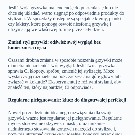
Jeśli Twoja grzywka ma tendencję do puszenia się lub nie
chce się układać, warto sięgnąć po odpowiednie produkty do
stylizacji. W sprzedaży dostępne są specjalne kremy, pianki
czy lakiery, które pomogą oswoić niesforną grzywkę i
utrzymać ją we właściwej formie przez cały dzień.
Zmień styl grzywki: odśwież swój wygląd bez
konieczności cięcia
Czasami drobna zmiana w sposobie noszenia grzywki może
diametralnie zmienić Twój wygląd. Jeśli Twoja grzywka
sprawia Ci kłopoty, spróbuj zmienić jej stylizację. Może
wystarczy ją rozdzielić na bok, zaczesać na górę głowy lub
związać w kokardę? Eksperymentuj z różnymi stylami, aby
znaleźć ten, który najbardziej Ci odpowiada.
Regularne pielęgnowanie: klucz do długotrwałej perfekcji
Nawet po znalezieniu idealnego rozwiązania dla swojej
grzywki, ważne jest regularne jej pielęgnowanie. Regularne
mycie, stosowanie odżywek i maski, oraz unikanie
nadmiernego stosowania gorących narzędzi do stylizacji,
pozwolą utrzymać grzywkę w idealnej kondycji przez długi