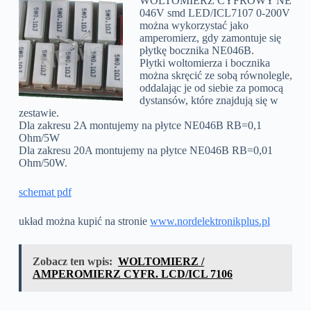
WOLTOMIERZ CYFROWY NE
046V smd LED/ICL7107 0-200V
można wykorzystać jako
amperomierz, gdy zamontuje się
płytkę bocznika NE046B.
Płytki woltomierza i bocznika
można skręcić ze sobą równolegle,
oddalając je od siebie za pomocą
dystansów, które znajdują się w
zestawie.
Dla zakresu 2A montujemy na płytce NE046B RB=0,1
Ohm/5W
Dla zakresu 20A montujemy na płytce NE046B RB=0,01
Ohm/50W.
schemat pdf
układ można kupić na stronie
www.nordelektronikplus.pl
Zobacz ten wpis:
WOLTOMIERZ /
AMPEROMIERZ CYFR. LCD/ICL 7106