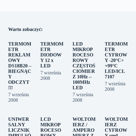
Warto zobaczyć:
TERMOM
TERMOM
LED
TERMOM
ETR
ETR
MIKROP
ETR
REKLAM
DIODOW
ROCESO
CYFROW
OWY
Y 12 x
ROWY
Y -20°C÷
DS18B20 –
LED
CZĘSTOŚ
+99°C
BIEGNĄC
CIOMIER
LED/ICL
7 września
Y
Z 10Hz –
7107
2008
ODCZYT
100MHz
7 września
!!!
LED
2008
7 września
7 września
2008
2008
UNIWER
LCD
WOLTOM
WOLTOM
SALNY
MIKROP
IERZ /
IERZ
LICZNIK
ROCESO
AMPERO
CYFROW
IMPULSÓ
ROWY
MIERZ Z
Y smd