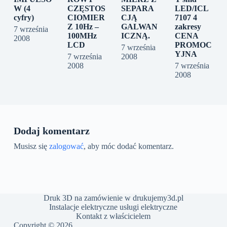
W (4
CZĘSTOS
SEPARA
LED/ICL
cyfry)
CIOMIER
CJĄ
7107 4
Z 10Hz –
GALWAN
zakresy
7 września
100MHz
ICZNĄ.
CENA
2008
LCD
PROMOC
7 września
YJNA
7 września
2008
2008
7 września
2008
Dodaj komentarz
Musisz się
zalogować
, aby móc dodać komentarz.
Druk 3D na zamówienie w drukujemy3d.pl
Instalacje elektryczne usługi elektryczne
Kontakt z właścicielem
Copyright © 2026