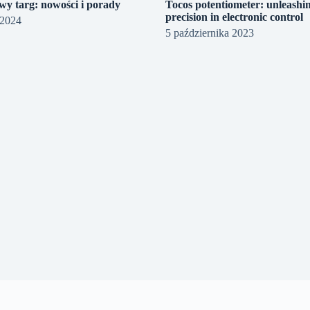
wy targ: nowości i porady
Tocos potentiometer: unleashi
precision in electronic control
 2024
5 października 2023