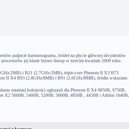
entów pulpicie harmonogramu, źródeł na płycie głównej decydentów
procesorów jej klasie biznes lineup w trzecim kwartale 2009 roku.
9GHz/2MB) i B21 (2.7GHz/2MB), triple-core Phenom II X3 B73
nom II X4 B93 (2.8GHz/8MB) i B91 (2.6GHz/8MB), źródła wskazane.
dania ostatniej kolejności ogłoszeń dla Phenom II X4 9850B, 9750B,
lon X2 5600B, 5400B, 5200B, 5000B, 4850B , 4450B i Athlon 1640B