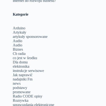
internet do rozwoju biznesu?
Kategorie
Arduino
Artykuły
artykuły sponsorowane
Audio
Audio
Biznes
Cb radia
co jest w środku
Dla domu
elektronika
instrukcje serwisowe
Jak naprawić
nadajniki Fm
news
podstawy
promowane
Radio CODE opisy
Rozrywka
sprawozdania elektroniczne