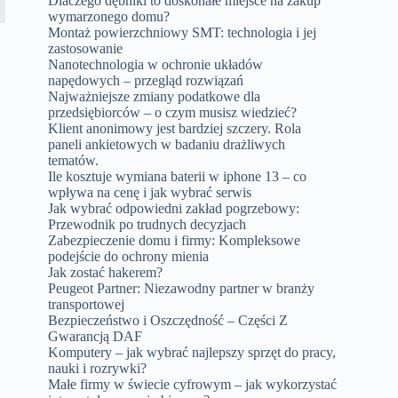
Dlaczego dębniki to doskonałe miejsce na zakup
wymarzonego domu?
Montaż powierzchniowy SMT: technologia i jej
zastosowanie
Nanotechnologia w ochronie układów
napędowych – przegląd rozwiązań
Najważniejsze zmiany podatkowe dla
przedsiębiorców – o czym musisz wiedzieć?
Klient anonimowy jest bardziej szczery. Rola
paneli ankietowych w badaniu drażliwych
tematów.
Ile kosztuje wymiana baterii w iphone 13 – co
wpływa na cenę i jak wybrać serwis
Jak wybrać odpowiedni zakład pogrzebowy:
Przewodnik po trudnych decyzjach
Zabezpieczenie domu i firmy: Kompleksowe
podejście do ochrony mienia
Jak zostać hakerem?
Peugeot Partner: Niezawodny partner w branży
transportowej
Bezpieczeństwo i Oszczędność – Części Z
Gwarancją DAF
Komputery – jak wybrać najlepszy sprzęt do pracy,
nauki i rozrywki?
Małe firmy w świecie cyfrowym – jak wykorzystać