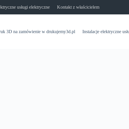
lektryczne usługi elektryczne
Kontakt z właścicielem
uk 3D na zamówienie w drukujemy3d.pl
Instalacje elektryczne usł