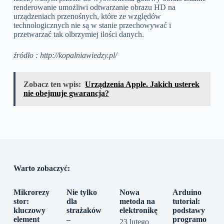
renderowanie umożliwi odtwarzanie obrazu HD na
urządzeniach przenośnych, które ze względów
technologicznych nie są w stanie przechowywać i
przetwarzać tak olbrzymiej ilości danych.
źródło : http://kopalniawiedzy.pl/
Zobacz ten wpis:
Urządzenia Apple. Jakich usterek
nie obejmuje gwarancja?
Warto zobaczyć:
Mikrorezy
Nie tylko
Nowa
Arduino
stor:
dla
metoda na
tutorial:
kluczowy
strażaków
elektronikę
podstawy
element
–
programo
23 lutego