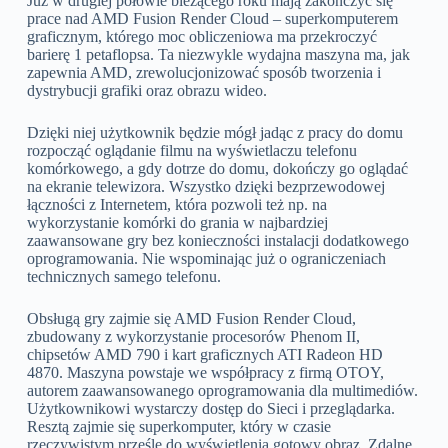
Już w drugiej połowie bieżącego roku mają zakończyć się
prace nad AMD Fusion Render Cloud – superkomputerem
graficznym, którego moc obliczeniowa ma przekroczyć
barierę 1 petaflopsa. Ta niezwykle wydajna maszyna ma, jak
zapewnia AMD, zrewolucjonizować sposób tworzenia i
dystrybucji grafiki oraz obrazu wideo.
Dzięki niej użytkownik będzie mógł jadąc z pracy do domu
rozpocząć oglądanie filmu na wyświetlaczu telefonu
komórkowego, a gdy dotrze do domu, dokończy go oglądać
na ekranie telewizora. Wszystko dzięki bezprzewodowej
łączności z Internetem, która pozwoli też np. na
wykorzystanie komórki do grania w najbardziej
zaawansowane gry bez konieczności instalacji dodatkowego
oprogramowania. Nie wspominając już o ograniczeniach
technicznych samego telefonu.
Obsługą gry zajmie się AMD Fusion Render Cloud,
zbudowany z wykorzystanie procesorów Phenom II,
chipsetów AMD 790 i kart graficznych ATI Radeon HD
4870. Maszyna powstaje we współpracy z firmą OTOY,
autorem zaawansowanego oprogramowania dla multimediów.
Użytkownikowi wystarczy dostęp do Sieci i przeglądarka.
Resztą zajmie się superkomputer, który w czasie
rzeczywistym prześle do wyświetlenia gotowy obraz. Zdalne