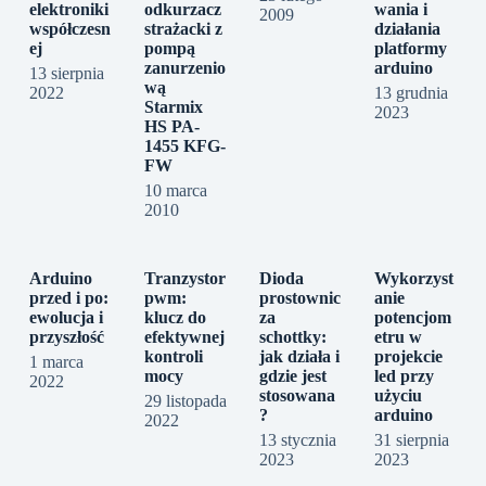
elektroniki
odkurzacz
wania i
2009
współczesn
strażacki z
działania
ej
pompą
platformy
zanurzenio
arduino
13 sierpnia
wą
2022
13 grudnia
Starmix
2023
HS PA-
1455 KFG-
FW
10 marca
2010
Arduino
Tranzystor
Dioda
Wykorzyst
przed i po:
pwm:
prostownic
anie
ewolucja i
klucz do
za
potencjom
przyszłość
efektywnej
schottky:
etru w
kontroli
jak działa i
projekcie
1 marca
mocy
gdzie jest
led przy
2022
stosowana
użyciu
29 listopada
?
arduino
2022
13 stycznia
31 sierpnia
2023
2023