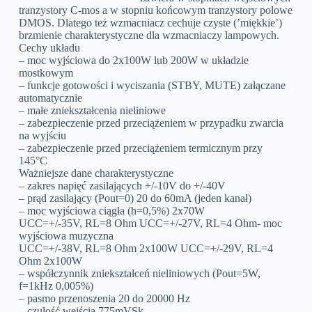
tranzystory C-mos a w stopniu końcowym tranzystory polowe
DMOS. Dlatego też wzmacniacz cechuje czyste (’miękkie’)
brzmienie charakterystyczne dla wzmacniaczy lampowych.
Cechy układu
– moc wyjściowa do 2x100W lub 200W w układzie
mostkowym
– funkcje gotowości i wyciszania (STBY, MUTE) załączane
automatycznie
– małe zniekształcenia nieliniowe
– zabezpieczenie przed przeciążeniem w przypadku zwarcia
na wyjściu
– zabezpieczenie przed przeciążeniem termicznym przy
145°C
Ważniejsze dane charakterystyczne
– zakres napięć zasilających +/-10V do +/-40V
– prąd zasilający (Pout=0) 20 do 60mA (jeden kanał)
– moc wyjściowa ciągła (h=0,5%) 2x70W
UCC=+/-35V, RL=8 Ohm UCC=+/-27V, RL=4 Ohm- moc
wyjściowa muzyczna
UCC=+/-38V, RL=8 Ohm 2x100W UCC=+/-29V, RL=4
Ohm 2x100W
– współczynnik zniekształceń nieliniowych (Pout=5W,
f=1kHz 0,005%)
– pasmo przenoszenia 20 do 20000 Hz
– czułość wejścia 775mVSk