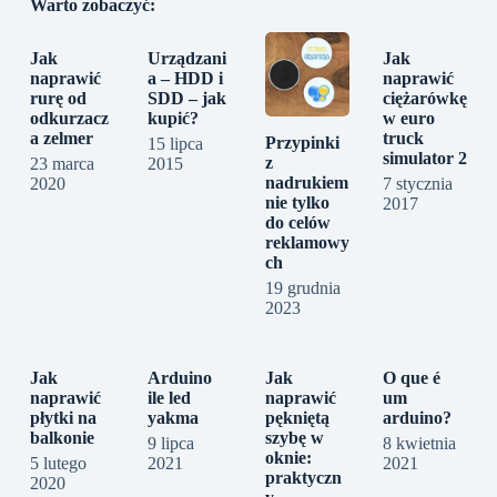
Warto zobaczyć:
Jak
Urządzani
Jak
naprawić
a – HDD i
naprawić
rurę od
SDD – jak
ciężarówkę
odkurzacz
kupić?
w euro
a zelmer
truck
Przypinki
15 lipca
simulator 2
z
23 marca
2015
nadrukiem
2020
7 stycznia
nie tylko
2017
do celów
reklamowy
ch
19 grudnia
2023
Jak
Arduino
Jak
O que é
naprawić
ile led
naprawić
um
płytki na
yakma
pękniętą
arduino?
balkonie
szybę w
9 lipca
8 kwietnia
oknie:
5 lutego
2021
2021
praktyczn
2020