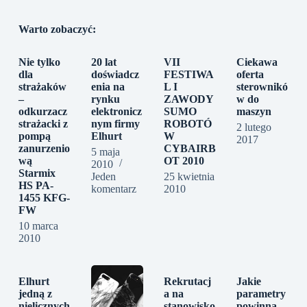
Warto zobaczyć:
Nie tylko
20 lat
VII
Ciekawa
dla
doświadcz
FESTIWA
oferta
strażaków
enia na
L I
sterownikó
–
rynku
ZAWODY
w do
odkurzacz
elektronicz
SUMO
maszyn
strażacki z
nym firmy
ROBOTÓ
2 lutego
pompą
Elhurt
W
2017
zanurzenio
CYBAIRB
5 maja
wą
OT 2010
2010
Starmix
Jeden
25 kwietnia
HS PA-
komentarz
2010
1455 KFG-
FW
10 marca
2010
Elhurt
Rekrutacj
Jakie
jedną z
a na
parametry
nielicznych
stanowisko
powinna