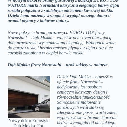
W nowym dekorze bramy garażowej z kolekcji EURO i TOP
NATURE marki Normstahl klasyczna elegancja barwy dębu
została połączona z subtelnym odcieniem kawowej mokki.
Dzięki temu możemy wzbogacić wygląd naszego domu o
aromat płynący z kolorów natury.
Nowe pokrycie bram garażowych EURO i TOP firmy
Normstahl – Dąb Mokka – wnosi w przestrzeń otaczającą
dom prawdziwie wysmakowaną elegancję. Wzbogaca wrota
do garażu o siłę i bezpieczeństwo płynące z dębu oraz nutę
egzotyki zatopioną w ciepłej barwie mokki.
Dąb Mokka firmy Normstahl – urok zaklęty w naturze
Dekor Dąb Mokka – nowość w
ofercie firmy Normstahl –
dedykowany jest osobom
ceniącym klasyczny design i
równocześnie funkcjonalność.
Samodzielne malowanie
garażowych wrót stało się
zdecydowanie passe, warto zatem
wyposażyć się w bramę, która nie
Nowy dekor Eurostyle
będzie wymagała od nas takiego
Dąb Mokka, Fot.