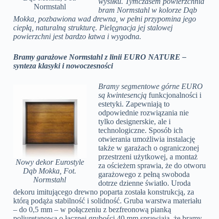
wysiłku. Tymczasem powierzchnia
Normstahl
bram Normstahl w kolorze Dąb
Mokka, pozbawiona wad drewna, w pełni przypomina jego
ciepłą, naturalną strukturę. Pielęgnacja jej stalowej
powierzchni jest bardzo łatwa i wygodna.
Bramy garażowe Normstahl z linii EURO NATURE –
synteza klasyki i nowoczesności
Bramy segmentowe górne EURO
są kwintesencją
funkcjonalności i
estetyki. Zapewniają to
odpowiednie rozwiązania nie
tylko designerskie, ale i
technologiczne. Sposób ich
otwierania umożliwia instalację
także w garażach o ograniczonej
przestrzeni użytkowej, a montaż
Nowy dekor Eurostyle
za ościeżem sprawia, że do otworu
Dąb Mokka, Fot.
garażowego z pełną swoboda
Normstahl
dotrze dzienne światło. Uroda
dekoru imitującego drewno poparta została konstrukcją, za
którą podąża stabilność i solidność. Gruba warstwa materiału
– do 0,5 mm – w połączeniu z bezfreonową pianką
poliuretanową o łącznej grubości 40 mm sprawiają, że bramy