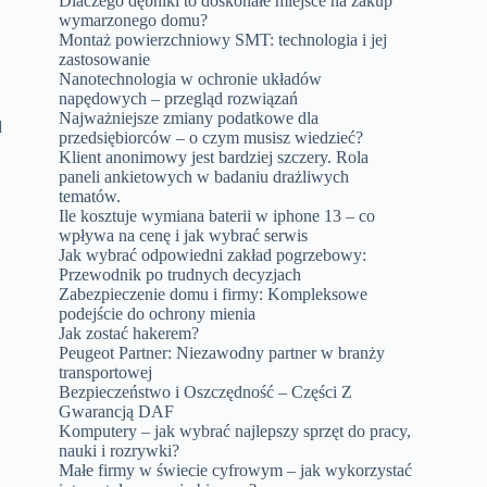
Dlaczego dębniki to doskonałe miejsce na zakup
wymarzonego domu?
Montaż powierzchniowy SMT: technologia i jej
zastosowanie
Nanotechnologia w ochronie układów
napędowych – przegląd rozwiązań
Najważniejsze zmiany podatkowe dla
d
przedsiębiorców – o czym musisz wiedzieć?
Klient anonimowy jest bardziej szczery. Rola
paneli ankietowych w badaniu drażliwych
tematów.
Ile kosztuje wymiana baterii w iphone 13 – co
wpływa na cenę i jak wybrać serwis
Jak wybrać odpowiedni zakład pogrzebowy:
Przewodnik po trudnych decyzjach
Zabezpieczenie domu i firmy: Kompleksowe
podejście do ochrony mienia
Jak zostać hakerem?
Peugeot Partner: Niezawodny partner w branży
transportowej
Bezpieczeństwo i Oszczędność – Części Z
Gwarancją DAF
Komputery – jak wybrać najlepszy sprzęt do pracy,
nauki i rozrywki?
Małe firmy w świecie cyfrowym – jak wykorzystać