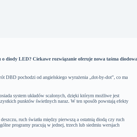
iu o diody LED? Ciekawe rozwiązanie oferuje nowa taśma diodow
 DBD pochodzi od angielskiego wyrażenia „dot-by-dot”, co ma
da system układów scalonych, dzięki którym możliwe jest
wszystkich punktów świetlnych naraz. W ten sposób powstają efekty
eszczu, ruch światła między pierwszą a ostatnią diodą czy ruch
gólne programy pracują w jednej, trzech lub siedmiu wersjach