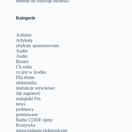
internet do rozwoju biznesu?
Kategorie
Arduino
Artykuły
artykuły sponsorowane
Audio
Audio
Biznes
Cb radia
co jest w środku
Dla domu
elektronika
instrukcje serwisowe
Jak naprawić
nadajniki Fm
news
podstawy
promowane
Radio CODE opisy
Rozrywka
sprawozdania elektroniczne