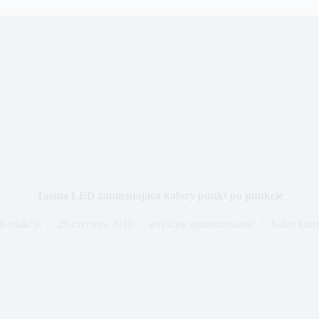
Taśma LED zamieniająca kolory punkt po punkcie
Redakcja
25 czerwca 2010
artykuły sponsorowane
Jeden kom