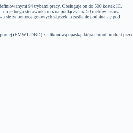
definiowanymi 94 trybami pracy. Obsługuje on do 500 kostek IC.
C – do jednego sterownika można podłączyć aż 50 metrów taśmy.
 się za pomocą gotowych złączek, a zasilanie podpina się pod
ornej (EMWT-DBD) z silikonową opaską, która chroni produkt prze