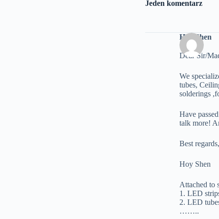
Jeden komentarz
Hoy Shen
Dear Sir/Ma
We speciali
tubes, Ceili
solderings ,f
Have passed 
talk more! A
Best regards
Hoy Shen
Attached to 
1. LED strip
2. LED tubes
……..