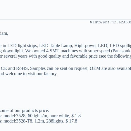
6 LIPCA 2011 / 12:51
ZALOG
dam,
ze in LED light strips, LED Table Lamp, High-power LED, LED spotl
ng down light. We owned 4 SMT machines with super speed (Panasonic
or several years with good quality and favorable price (see the following
CE and RoHS, Samples can be sent on request, OEM are also available 
nd welcome to visit our factory.
,
some of our products price:
s: model:3528, 60lights/m, pure white, $ 1.8
: model:3528-T8, 1.2m, 288lights, $ 17.8