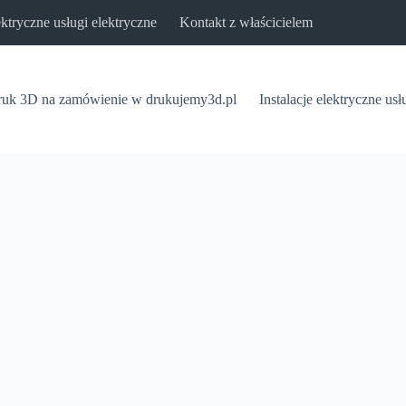
lektryczne usługi elektryczne
Kontakt z właścicielem
uk 3D na zamówienie w drukujemy3d.pl
Instalacje elektryczne usł