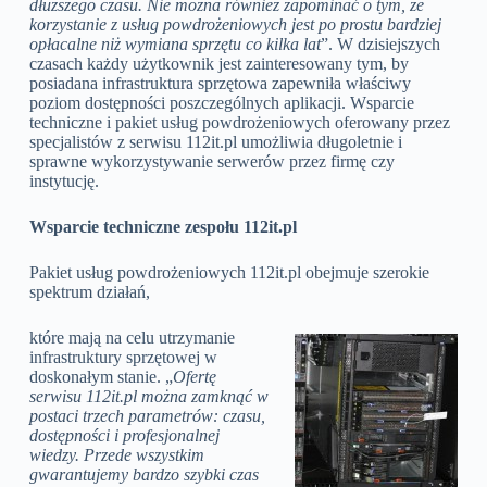
dłuższego czasu. Nie można również zapominać o tym, że
korzystanie z usług powdrożeniowych jest po prostu bardziej
opłacalne niż wymiana sprzętu co kilka lat
”. W dzisiejszych
czasach każdy użytkownik jest zainteresowany tym, by
posiadana infrastruktura sprzętowa zapewniła właściwy
poziom dostępności poszczególnych aplikacji. Wsparcie
techniczne i pakiet usług powdrożeniowych oferowany przez
specjalistów z serwisu 112it.pl umożliwia długoletnie i
sprawne wykorzystywanie serwerów przez firmę czy
instytucję.
Wsparcie techniczne zespołu 112it.pl
Pakiet usług powdrożeniowych 112it.pl obejmuje szerokie
spektrum działań,
które mają na celu utrzymanie
infrastruktury sprzętowej w
doskonałym stanie. „
Ofertę
serwisu 112it.pl można zamknąć w
postaci trzech parametrów: czasu,
dostępności i profesjonalnej
wiedzy. Przede wszystkim
gwarantujemy bardzo szybki czas