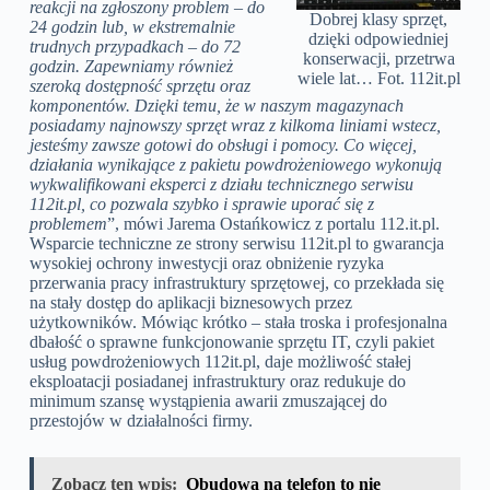
reakcji na zgłoszony problem – do
Dobrej klasy sprzęt,
24 godzin lub, w ekstremalnie
dzięki odpowiedniej
trudnych przypadkach – do 72
konserwacji, przetrwa
godzin. Zapewniamy również
wiele lat… Fot. 112it.pl
szeroką dostępność sprzętu oraz
komponentów. Dzięki temu, że w naszym magazynach
posiadamy najnowszy sprzęt wraz z kilkoma liniami wstecz,
jesteśmy zawsze gotowi do obsługi i pomocy. Co więcej,
działania wynikające z pakietu powdrożeniowego wykonują
wykwalifikowani eksperci z działu technicznego serwisu
112it.pl, co pozwala szybko i sprawie uporać się z
problemem
”, mówi Jarema Ostańkowicz z portalu 112.it.pl.
Wsparcie techniczne ze strony serwisu 112it.pl to gwarancja
wysokiej ochrony inwestycji oraz obniżenie ryzyka
przerwania pracy infrastruktury sprzętowej, co przekłada się
na stały dostęp do aplikacji biznesowych przez
użytkowników. Mówiąc krótko – stała troska i profesjonalna
dbałość o sprawne funkcjonowanie sprzętu IT, czyli pakiet
usług powdrożeniowych 112it.pl, daje możliwość stałej
eksploatacji posiadanej infrastruktury oraz redukuje do
minimum szansę wystąpienia awarii zmuszającej do
przestojów w działalności firmy.
Zobacz ten wpis:
Obudowa na telefon to nie