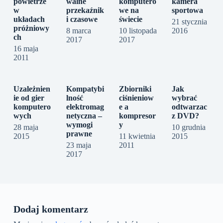
powietrze
walne
komputero
kamera
w
przekaźnik
we na
sportowa
układach
i czasowe
świecie
21 stycznia
próżniowy
8 marca
10 listopada
2016
ch
2017
2017
16 maja
2011
Uzależnien
Kompatybi
Zbiorniki
Jak
ie od gier
lność
ciśnieniow
wybrać
komputero
elektromag
e a
odtwarzac
wych
netyczna –
kompresor
z DVD?
wymogi
y
28 maja
10 grudnia
prawne
2015
11 kwietnia
2015
23 maja
2011
2017
Dodaj komentarz