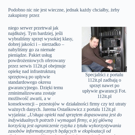
Podobno nic nie jest wieczne, jednak każdy chciałby, żeby
zakupiony przez
niego serwer przetrwał jak
najdłużej. Tym bardziej, jeśli
wybraliśmy sprzęt wysokiej klasy,
dobrej jakości i – nierzadko –
nabyliśmy go za niemałe
pieniądze. Pakiet usług
powdrożeniowych oferowany
przez serwis 112it.pl obejmuje
opiekę nad infrastrukturą
Specjaliści z portalu
sprzętową po upływie
112it.pl zadbają o
standardowego okresu
sprzęt nawet po
gwarancyjnego. Dzięki temu
upływie gwarancji Fot.
zminimalizowana zostaje
112it.pl
możliwość awarii, a w
konsekwencji – przestojów w działalności firmy czy też utraty
ważnych danych. Jarema Ostańkowicz z portalu 112it.pl
wyjaśnia: „
Usługa opieki nad sprzętem dopasowana jest do
indywidualnych potrzeb i wymagań firmy, a jej główną
korzyścią jest ograniczenie ryzyka z tytułu wykorzystywania
zasobów informatycznych będących w eksploatacji od