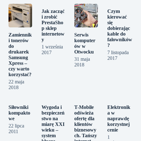
Jak zacząć
Czym
i zrobić
kierować
PrestaSho
się
p sklep
dobierając
internetow
kable do
Zamiennik
Serwis
y
falowników
i tonerów
komputer
?
do
ów w
1 września
drukarek
Otwocku
2017
7 listopada
Samsung
2017
31 maja
Xpress –
2018
czy warto
korzystać?
22 maja
2018
Siłowniki
Wygoda i
T-Mobile
Elektronik
kompakto
bezpieczeń
odświeża
a w
we
stwo na
ofertę dla
naprawdę
miarę XXI
klientów
korzystnej
22 lipca
wieku –
biznesowy
cenie
2011
system
ch. Tańszy
1