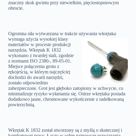
znaczny skok gwintu przy niewielkim, pięciostopniowym
obrocie.
Ogromna siła wytwarzana w trakcie używania wkrętaka
wymaga użycia
wysokiej klasy
materiałów w procesie produkcji
narzędzia. Wkrętak K 1832
wykonano z twardej stali, zgodnie
z normami ISO 2380-, 89-05-01.
Miejsce połączenia grotu z
rękojeścią, w którym najczęściej
dochodzi do awarii narzędzi,
zostało odpowiednio
zabezpieczone. Grot jest głęboko zatopiony w uchwycie, co
minimalizuje ryzyko wyłamania się. Ostrze wkrętaka posiada
dodatkowo jasne, chromowane wykończenie z radełkowaną
powierzchnią.
Wkrętak K 1832 został stworzony są z myślą o skutecznej i
komfortowej pracy. Łączy w sobie najnowsze rozwiązania