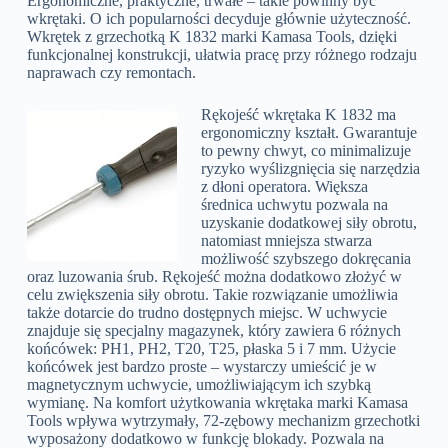
Ergonomiczne, praktyczne, trwałe – takie powinny być
wkrętaki. O ich popularności decyduje głównie użyteczność.
Wkrętek z grzechotką K 1832 marki Kamasa Tools, dzięki
funkcjonalnej konstrukcji, ułatwia pracę przy różnego rodzaju
naprawach czy remontach.
Rękojeść wkrętaka K 1832 ma
ergonomiczny kształt. Gwarantuje
to pewny chwyt, co minimalizuje
ryzyko wyślizgnięcia się narzędzia
z dłoni operatora. Większa
średnica uchwytu pozwala na
uzyskanie dodatkowej siły obrotu,
natomiast mniejsza stwarza
możliwość szybszego dokręcania
oraz luzowania śrub. Rękojeść można dodatkowo złożyć w
celu zwiększenia siły obrotu. Takie rozwiązanie umożliwia
także dotarcie do trudno dostępnych miejsc. W uchwycie
znajduje się specjalny magazynek, który zawiera 6 różnych
końcówek: PH1, PH2, T20, T25, płaska 5 i 7 mm. Użycie
końcówek jest bardzo proste – wystarczy umieścić je w
magnetycznym uchwycie, umożliwiającym ich szybką
wymianę. Na komfort użytkowania wkrętaka marki Kamasa
Tools wpływa wytrzymały, 72-zębowy mechanizm grzechotki
wyposażony dodatkowo w funkcję blokady. Pozwala na