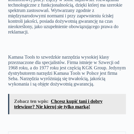
technologiczne z funkcjonalnością, dzięki której ma szerokie
spektrum zastosowań. Wytwarzany zgodnie z
międzynarodowymi normami i przy zapewnieniu ścisłej
kontroli jakości, posiada dożywotnią gwarancję na czas
nieokreślony, jako uzupełnienie obowiązującego prawa do
reklamacji.
Kamasa Tools to szwedzkie narzędzia wysokiej klasy
przeznaczone dla specjalistów. Firma istnieje w Szwecji od
1968 roku, a do 1977 roku jest częścią KGK Group. Jedynym
dystrybutorem narzędzi Kamasa Tools w Polsce jest firma
Seba. Narzędzia wyróżniają się trwałością, jakością
wykonania i są objęte dożywotnią gwarancją.
Zobacz ten wpis:
Chcesz kupić tani i dobry
telewizor? Nie kieruj się tylko marką!