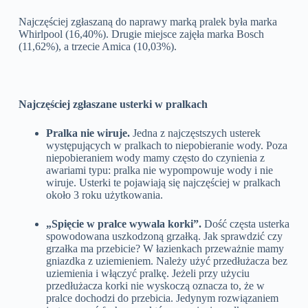
Najczęściej zgłaszaną do naprawy marką pralek była marka
Whirlpool (16,40%). Drugie miejsce zajęła marka Bosch
(11,62%), a trzecie Amica (10,03%).
Najczęściej zgłaszane usterki w pralkach
Pralka nie wiruje.
Jedna z najczęstszych usterek
występujących w pralkach to niepobieranie wody. Poza
niepobieraniem wody mamy często do czynienia z
awariami typu: pralka nie wypompowuje wody i nie
wiruje. Usterki te pojawiają się najczęściej w pralkach
około 3 roku użytkowania.
„Spięcie w pralce wywala korki”.
Dość częsta usterka
spowodowana uszkodzoną grzałką. Jak sprawdzić czy
grzałka ma przebicie? W łazienkach przeważnie mamy
gniazdka z uziemieniem. Należy użyć przedłużacza bez
uziemienia i włączyć pralkę. Jeżeli przy użyciu
przedłużacza korki nie wyskoczą oznacza to, że w
pralce dochodzi do przebicia. Jedynym rozwiązaniem