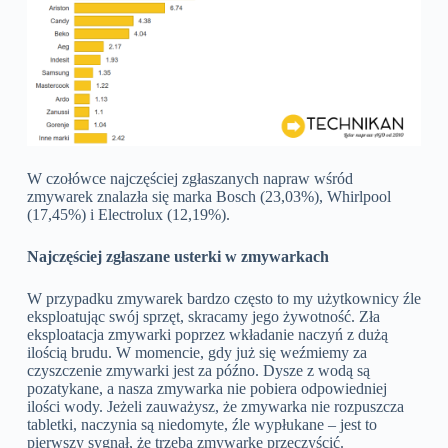
W czołówce najczęściej zgłaszanych napraw wśród
zmywarek znalazła się marka Bosch (23,03%), Whirlpool
(17,45%) i Electrolux (12,19%).
Najczęściej zgłaszane usterki w zmywarkach
W przypadku zmywarek bardzo często to my użytkownicy źle
eksploatując swój sprzęt, skracamy jego żywotność. Zła
eksploatacja zmywarki poprzez wkładanie naczyń z dużą
ilością brudu. W momencie, gdy już się weźmiemy za
czyszczenie zmywarki jest za późno. Dysze z wodą są
pozatykane, a nasza zmywarka nie pobiera odpowiedniej
ilości wody. Jeżeli zauważysz, że zmywarka
nie rozpuszcza
tabletki, naczynia są niedomyte, źle wypłukane – jest to
pierwszy sygnał, że trzeba zmywarkę przeczyścić.