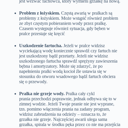
jest wezwać fachowca, który wymieni grzałkę na nową.
Problem z łożyskiem.
Częstą awarią w pralkach są
problemy z łożyskiem. Może wstąpić również problem
ze zbyt częstym pobieraniem wody przez pralkę.
Czasem występuje również sytuacja, gdy bęben w
pralce przestaje się kręcić
Uszkodzenie fartucha.
Jeżeli w pralce widzisz
wyciekającą wodę koniecznie sprawdź czy fartuch nie
jest uszkodzony bądź przetarty. Jeżeli nie widzisz
uszkodzonego fartucha sprawdź sprężyny zawieszenia
bębna i amortyzatory. Może się zdarzyć, że po
napełnieniu pralki wodą kocioł źle ustawia się w
stosunku do otworu wsadowego bądź fartuch obciera
się o przewody.
Pralka nie grzeje wody.
Pralka cały cykl
prania przechodzi poprawnie, jednak odbywa się to w
zimnej wodzie. Jeżeli Twoje pranie nie jest wyprane,
tzn. pomimo włączenia prania na zadany program,
widzisz zabrudzenia na odzieży – oznacza to, że
grzałka nie grzeje. Najczęściej awarii ulega sama
grzałka, spirala w środku pęka przez co nie ma przejścia