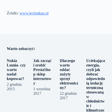
Źródło:
www.technikan.pl
Warto zobaczyć:
Nokia
Jak zacząć
Dlaczego
Uciekająca
Lumia- czy
i zrobić
warto
energia,
warto
PrestaSho
oddać
czyli jak
nadal
p sklep
zużyty
dobrać
kupować?
internetow
sprzęt
odpowiedn
y
elektronicz
ią izolację
2 grudnia
ny?
termiczną
2015
1 września
stosowaną
2017
22 grudnia
w
2017
chłodnictw
ie i
klimatyzac