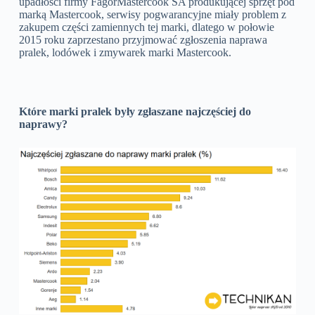
upadłości firmy FagorMastercook SA produkującej sprzęt pod
marką Mastercook, serwisy pogwarancyjne miały problem z
zakupem części zamiennych tej marki, dlatego w połowie
2015 roku zaprzestano przyjmować zgłoszenia naprawa
pralek, lodówek i zmywarek marki Mastercook.
Które marki pralek były zgłaszane najczęściej do
naprawy?