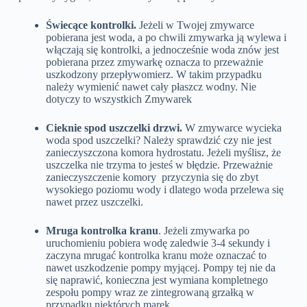
Świecące kontrolki.
Jeżeli w Twojej zmywarce
pobierana jest woda, a po chwili zmywarka ją wylewa i
włączają się kontrolki, a jednocześnie woda znów jest
pobierana przez zmywarkę oznacza to przeważnie
uszkodzony przepływomierz. W takim przypadku
należy wymienić nawet cały płaszcz wodny. Nie
dotyczy to wszystkich Zmywarek
Cieknie spod uszczelki drzwi.
W zmywarce wycieka
woda spod uszczelki? Należy sprawdzić czy nie jest
zanieczyszczona komora hydrostatu. Jeżeli myślisz, że
uszczelka nie trzyma to jesteś w błędzie. Przeważnie
zanieczyszczenie komory przyczynia się do zbyt
wysokiego poziomu wody i dlatego woda przelewa się
nawet przez uszczelki.
Mruga kontrolka kranu
. Jeżeli zmywarka po
uruchomieniu pobiera wodę zaledwie 3-4 sekundy i
zaczyna mrugać kontrolka kranu może oznaczać to
nawet uszkodzenie pompy myjącej. Pompy tej nie da
się naprawić, konieczna jest wymiana kompletnego
zespołu pompy wraz ze zintegrowaną grzałką w
przypadku niektórych marek.