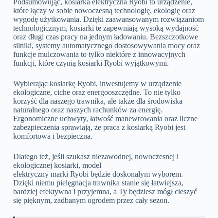
Podsumowując, kosiarka elektryczna Ryobi to urządzenie,
które łączy w sobie nowoczesną technologię, ekologię oraz
wygodę użytkowania. Dzięki zaawansowanym rozwiązaniom
technologicznym, kosiarki te zapewniają wysoką wydajność
oraz długi czas pracy na jednym ładowaniu. Bezszczotkowe
silniki, systemy automatycznego dostosowywania mocy oraz
funkcje mulczowania to tylko niektóre z innowacyjnych
funkcji, które czynią kosiarki Ryobi wyjątkowymi.
Wybierając kosiarkę Ryobi, inwestujemy w urządzenie
ekologiczne, ciche oraz energooszczędne. To nie tylko
korzyść dla naszego trawnika, ale także dla środowiska
naturalnego oraz naszych rachunków za energię.
Ergonomiczne uchwyty, łatwość manewrowania oraz liczne
zabezpieczenia sprawiają, że praca z kosiarką Ryobi jest
komfortowa i bezpieczna.
Dlatego też, jeśli szukasz niezawodnej, nowoczesnej i
ekologicznej kosiarki, model
elektryczny marki Ryobi będzie doskonałym wyborem.
Dzięki niemu pielęgnacja trawnika stanie się łatwiejsza,
bardziej efektywna i przyjemna, a Ty będziesz mógł cieszyć
się pięknym, zadbanym ogrodem przez cały sezon.