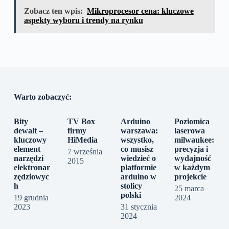
Zobacz ten wpis:
Mikroprocesor cena: kluczowe
aspekty wyboru i trendy na rynku
Warto zobaczyć:
Bity
TV Box
Arduino
Poziomica
dewalt –
firmy
warszawa:
laserowa
kluczowy
HiMedia
wszystko,
milwaukee:
element
co musisz
precyzja i
7 września
narzędzi
wiedzieć o
wydajność
2015
elektronar
platformie
w każdym
zędziowyc
arduino w
projekcie
h
stolicy
25 marca
polski
19 grudnia
2024
2023
31 stycznia
2024