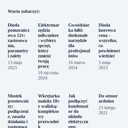
Warto zobaczyć:
Dioda
Elektronar
Gwoździar
Dioda
pomarańcz
zędzia
ka hilti:
laserowa
owa 12v:
milwaukee
doskonałe
cena –
zastosowa
: wybierz
narzędzie
wszystko,
nia,
sprzęt,
dla
co
parametry
który
profesjonal
powinieneś
i zalety
zmieni
istów
wiedzieć
twoją
13 maja
16 marca
5 maja
pracę
2023
2024
2023
19 stycznia
2024
Mostek
Wkrętarka
Jak
Do sensor
prostownic
makita 18v
podłączyć
arduino
zy:
z walizką:
kondensat
23 lutego
podłączeni
komplekso
or do
2021
e, zasada
wy
układu
działania i
przewodni
elektryczn
zastosowa
k
ego: