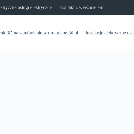
lektryczne usługi elektryczne
Kontakt z właścicielem
uk 3D na zamówienie w drukujemy3d.pl
Instalacje elektryczne usł