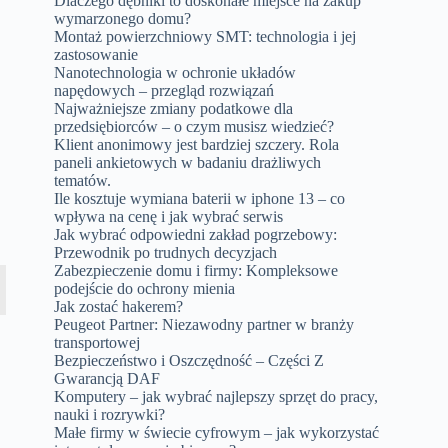
Dlaczego dębniki to doskonałe miejsce na zakup
wymarzonego domu?
Montaż powierzchniowy SMT: technologia i jej
zastosowanie
Nanotechnologia w ochronie układów
napędowych – przegląd rozwiązań
Najważniejsze zmiany podatkowe dla
przedsiębiorców – o czym musisz wiedzieć?
Klient anonimowy jest bardziej szczery. Rola
paneli ankietowych w badaniu drażliwych
tematów.
Ile kosztuje wymiana baterii w iphone 13 – co
wpływa na cenę i jak wybrać serwis
Jak wybrać odpowiedni zakład pogrzebowy:
Przewodnik po trudnych decyzjach
Zabezpieczenie domu i firmy: Kompleksowe
podejście do ochrony mienia
Jak zostać hakerem?
Peugeot Partner: Niezawodny partner w branży
transportowej
Bezpieczeństwo i Oszczędność – Części Z
Gwarancją DAF
Komputery – jak wybrać najlepszy sprzęt do pracy,
nauki i rozrywki?
Małe firmy w świecie cyfrowym – jak wykorzystać