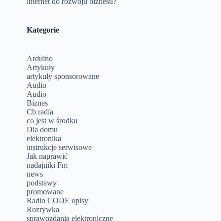
internet do rozwoju biznesu?
Kategorie
Arduino
Artykuły
artykuły sponsorowane
Audio
Audio
Biznes
Cb radia
co jest w środku
Dla domu
elektronika
instrukcje serwisowe
Jak naprawić
nadajniki Fm
news
podstawy
promowane
Radio CODE opisy
Rozrywka
sprawozdania elektroniczne