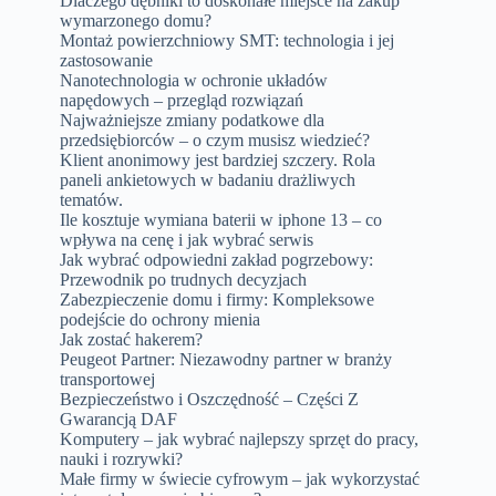
Dlaczego dębniki to doskonałe miejsce na zakup
wymarzonego domu?
Montaż powierzchniowy SMT: technologia i jej
zastosowanie
Nanotechnologia w ochronie układów
napędowych – przegląd rozwiązań
Najważniejsze zmiany podatkowe dla
przedsiębiorców – o czym musisz wiedzieć?
Klient anonimowy jest bardziej szczery. Rola
paneli ankietowych w badaniu drażliwych
tematów.
Ile kosztuje wymiana baterii w iphone 13 – co
wpływa na cenę i jak wybrać serwis
Jak wybrać odpowiedni zakład pogrzebowy:
Przewodnik po trudnych decyzjach
Zabezpieczenie domu i firmy: Kompleksowe
podejście do ochrony mienia
Jak zostać hakerem?
Peugeot Partner: Niezawodny partner w branży
transportowej
Bezpieczeństwo i Oszczędność – Części Z
Gwarancją DAF
Komputery – jak wybrać najlepszy sprzęt do pracy,
nauki i rozrywki?
Małe firmy w świecie cyfrowym – jak wykorzystać