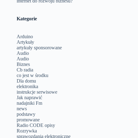
internet do rozwoju biznesu?
Kategorie
Arduino
Artykuły
artykuły sponsorowane
Audio
Audio
Biznes
Cb radia
co jest w środku
Dla domu
elektronika
instrukcje serwisowe
Jak naprawić
nadajniki Fm
news
podstawy
promowane
Radio CODE opisy
Rozrywka
sprawozdania elektroniczne