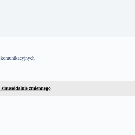
lekomunikacyjnych
inusoidalnie zmiennego