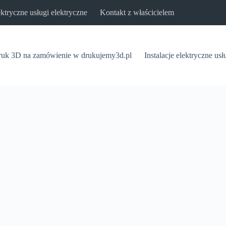
lektryczne usługi elektryczne
Kontakt z właścicielem
uk 3D na zamówienie w drukujemy3d.pl
Instalacje elektryczne usł