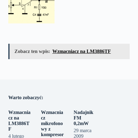
Zobacz ten wpis:
Wzmacniacz na LM3886TF
Warto zobaczyć:
Wzmacnia
Wzmacnia
Nadajnik
cz na
cz
FM
LM3886T
mikrofono
0,2mW
F
wy z
29 marca
kompresor
4 lutego
2009