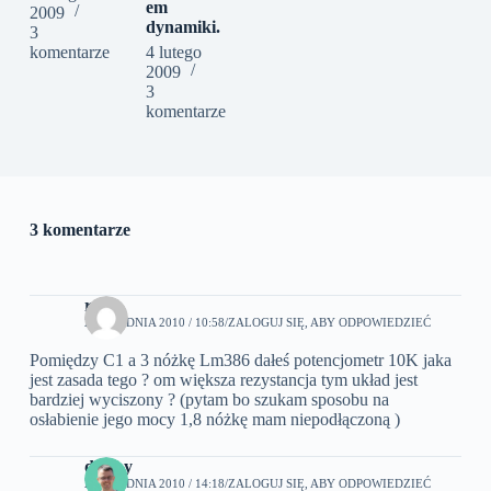
em
2009
dynamiki.
3
komentarze
4 lutego
2009
3
komentarze
3 komentarze
roy
23 GRUDNIA 2010 / 10:58
ZALOGUJ SIĘ, ABY ODPOWIEDZIEĆ
Pomiędzy C1 a 3 nóżkę Lm386 dałeś potencjometr 10K jaka
jest zasada tego ? om większa rezystancja tym układ jest
bardziej wyciszony ? (pytam bo szukam sposobu na
osłabienie jego mocy 1,8 nóżkę mam niepodłączoną )
do roy
24 GRUDNIA 2010 / 14:18
ZALOGUJ SIĘ, ABY ODPOWIEDZIEĆ