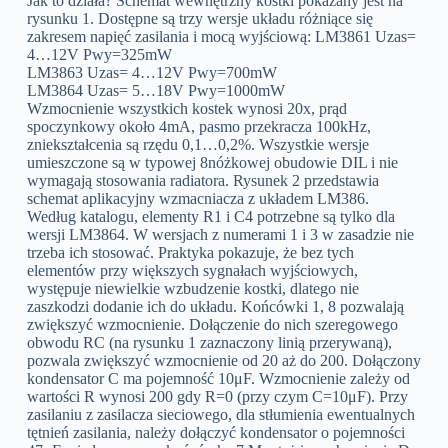
Jak to działa? Schemat wewnętrzny kostki pokazany jest na
rysunku 1. Dostępne są trzy wersje układu różniące się
zakresem napięć zasilania i mocą wyjściową: LM3861 Uzas=
4…12V Pwy=325mW
LM3863 Uzas= 4…12V Pwy=700mW
LM3864 Uzas= 5…18V Pwy=1000mW
Wzmocnienie wszystkich kostek wynosi 20x, prąd
spoczynkowy około 4mA, pasmo przekracza 100kHz,
zniekształcenia są rzędu 0,1…0,2%. Wszystkie wersje
umieszczone są w typowej 8nóżkowej obudowie DIL i nie
wymagają stosowania radiatora. Rysunek 2 przedstawia
schemat aplikacyjny wzmacniacza z układem LM386.
Według katalogu, elementy R1 i C4 potrzebne są tylko dla
wersji LM3864. W wersjach z numerami 1 i 3 w zasadzie nie
trzeba ich stosować. Praktyka pokazuje, że bez tych
elementów przy większych sygnałach wyjściowych,
występuje niewielkie wzbudzenie kostki, dlatego nie
zaszkodzi dodanie ich do układu. Końcówki 1, 8 pozwalają
zwiększyć wzmocnienie. Dołączenie do nich szeregowego
obwodu RC (na rysunku 1 zaznaczony linią przerywaną),
pozwala zwiększyć wzmocnienie od 20 aż do 200. Dołączony
kondensator C ma pojemność 10μF. Wzmocnienie zależy od
wartości R wynosi 200 gdy R=0 (przy czym C=10μF). Przy
zasilaniu z zasilacza sieciowego, dla stłumienia ewentualnych
tętnień zasilania, należy dołączyć kondensator o pojemności