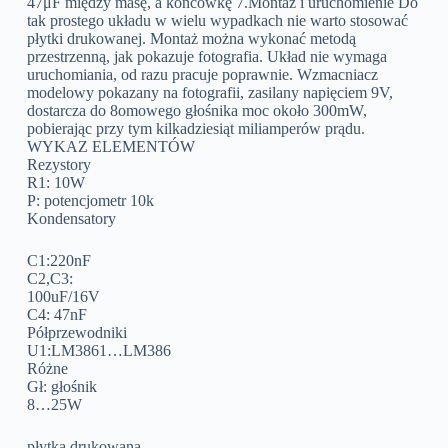
47μF między masę, a końcówkę 7.Montaż i uruchomienie Do
tak prostego układu w wielu wypadkach nie warto stosować
płytki drukowanej. Montaż można wykonać metodą
przestrzenną, jak pokazuje fotografia. Układ nie wymaga
uruchomiania, od razu pracuje poprawnie. Wzmacniacz
modelowy pokazany na fotografii, zasilany napięciem 9V,
dostarcza do 8omowego głośnika moc około 300mW,
pobierając przy tym kilkadziesiąt miliamperów prądu.
WYKAZ ELEMENTÓW
Rezystory
R1: 10W
P: potencjometr 10k
Kondensatory
C1:220nF
C2,C3:
100uF/16V
C4: 47nF
Półprzewodniki
U1:LM3861…LM386
Różne
Gł: głośnik
8…25W
płytka drukowana