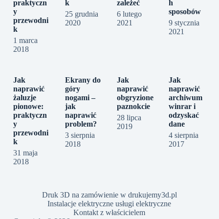
praktyczn
k
zależeć
h
y
sposobów
25 grudnia
6 lutego
przewodni
2020
2021
9 stycznia
k
2021
1 marca
2018
Jak
Ekrany do
Jak
Jak
naprawić
góry
naprawić
naprawić
żaluzje
nogami –
obgryzione
archiwum
pionowe:
jak
paznokcie
winrar i
praktyczn
naprawić
odzyskać
28 lipca
y
problem?
dane
2019
przewodni
3 sierpnia
4 sierpnia
k
2018
2017
31 maja
2018
Druk 3D na zamówienie w drukujemy3d.pl
Instalacje elektryczne usługi elektryczne
Kontakt z właścicielem