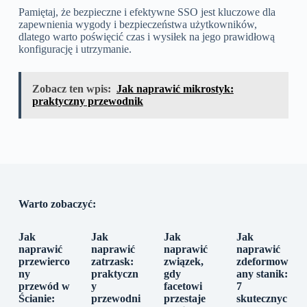
Pamiętaj, że bezpieczne i efektywne SSO jest kluczowe dla
zapewnienia wygody i bezpieczeństwa użytkowników,
dlatego warto poświęcić czas i wysiłek na jego prawidłową
konfigurację i utrzymanie.
Zobacz ten wpis:
Jak naprawić mikrostyk:
praktyczny przewodnik
Warto zobaczyć:
Jak
Jak
Jak
Jak
naprawić
naprawić
naprawić
naprawić
przewierco
zatrzask:
związek,
zdeformow
ny
praktyczn
gdy
any stanik:
przewód w
y
facetowi
7
Ścianie:
przewodni
przestaje
skutecznyc