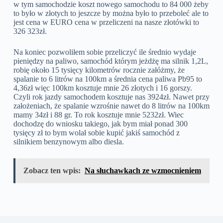
w tym samochodzie koszt nowego samochodu to 84 000 żeby
to było w złotych to jeszcze by można było to przeboleć ale to
jest cena w EURO cena w przeliczeni na nasze złotówki to
326 323zł.
Na koniec pozwoliłem sobie przeliczyć ile średnio wydaje
pieniędzy na paliwo, samochód którym jeżdżę ma silnik 1,2L,
robię około 15 tysięcy kilometrów rocznie załóżmy, że
spalanie to 6 litrów na 100km a średnia cena paliwa Pb95 to
4,36zł więc 100km kosztuje mnie 26 złotych i 16 gorszy.
Czyli rok jazdy samochodem kosztuje nas 3924zł. Nawet przy
założeniach, że spalanie wzrośnie nawet do 8 litrów na 100km
mamy 34zł i 88 gr. To rok kosztuje mnie 5232zł. Wiec
dochodzę do wniosku takiego, jak bym miał ponad 300
tysięcy zł to bym wolał sobie kupić jakiś samochód z
silnikiem benzynowym albo diesla.
Zobacz ten wpis:
Na słuchawkach ze wzmocnieniem