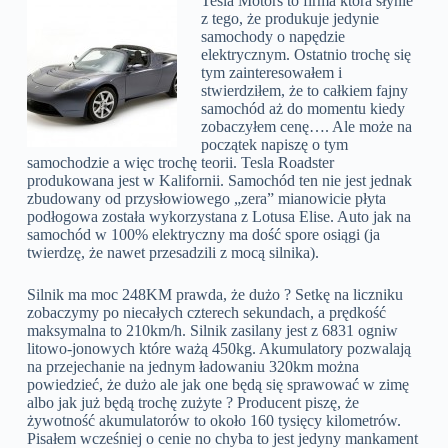
Tesla Motors to firma która słynie
z tego, że produkuje jedynie
samochody o napędzie
elektrycznym. Ostatnio trochę się
tym zainteresowałem i
stwierdziłem, że to całkiem fajny
samochód aż do momentu kiedy
zobaczyłem cenę…. Ale może na
początek napiszę o tym
samochodzie a więc trochę teorii. Tesla Roadster
produkowana jest w Kalifornii. Samochód ten nie jest jednak
zbudowany od przysłowiowego „zera” mianowicie płyta
podłogowa została wykorzystana z Lotusa Elise. Auto jak na
samochód w 100% elektryczny ma dość spore osiągi (ja
twierdzę, że nawet przesadzili z mocą silnika).
Silnik ma moc 248KM prawda, że dużo ? Setkę na liczniku
zobaczymy po niecałych czterech sekundach, a prędkość
maksymalna to 210km/h. Silnik zasilany jest z 6831 ogniw
litowo-jonowych które ważą 450kg. Akumulatory pozwalają
na przejechanie na jednym ładowaniu 320km można
powiedzieć, że dużo ale jak one będą się sprawować w zimę
albo jak już będą trochę zużyte ? Producent piszę, że
żywotność akumulatorów to około 160 tysięcy kilometrów.
Pisałem wcześniej o cenie no chyba to jest jedyny mankament