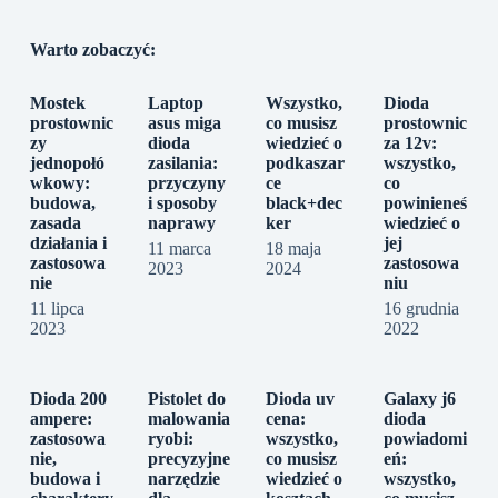
Warto zobaczyć:
Mostek
Laptop
Wszystko,
Dioda
prostownic
asus miga
co musisz
prostownic
zy
dioda
wiedzieć o
za 12v:
jednopołó
zasilania:
podkaszar
wszystko,
wkowy:
przyczyny
ce
co
budowa,
i sposoby
black+dec
powinieneś
zasada
naprawy
ker
wiedzieć o
działania i
jej
11 marca
18 maja
zastosowa
zastosowa
2023
2024
nie
niu
11 lipca
16 grudnia
2023
2022
Dioda 200
Pistolet do
Dioda uv
Galaxy j6
ampere:
malowania
cena:
dioda
zastosowa
ryobi:
wszystko,
powiadomi
nie,
precyzyjne
co musisz
eń:
budowa i
narzędzie
wiedzieć o
wszystko,