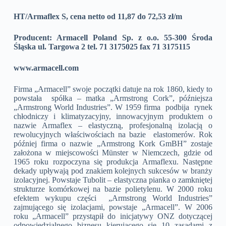
HT/Armaflex S, cena netto od 11,87 do 72,53 zł/m
Producent: Armacell Poland Sp. z o.o. 55-300 Środa
Śląska ul. Targowa 2 tel. 71 3175025 fax 71 3175115
www.armacell.com
Firma „Armacell” swoje początki datuje na rok 1860, kiedy to
powstała spółka – matka „Armstrong Cork”, późniejsza
„Armstrong World Industries”. W 1959 firma podbija rynek
chłodniczy i klimatyzacyjny, innowacyjnym produktem o
nazwie Armaflex – elastyczną, profesjonalną izolacją o
rewolucyjnych właściwościach na bazie elastomerów. Rok
później firma o nazwie „Armstrong Kork GmBH” zostaje
założona w miejscowości Münster w Niemczech, gdzie od
1965 roku rozpoczyna się produkcja Armaflexu. Następne
dekady upływają pod znakiem kolejnych sukcesów w branży
izolacyjnej. Powstaje Tubolit – elastyczna pianka o zamkniętej
strukturze komórkowej na bazie polietylenu. W 2000 roku
efektem wykupu części „Armstrong World Industries”
zajmującego się izolacjami, powstaje „Armacell”. W 2006
roku „Armacell” przystąpił do inicjatywy ONZ dotyczącej
odpowiedzialnego biznesu kierującego się 10 zasadami z