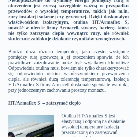
Niedopuszczenie do wymiany energii pomiędzy rurą a
otoczeniem jest rzeczą szczególnie ważną w przypadku
przewodów o wysokiej temperaturze, takich jak m.in.
rury instalacji solarnej czy grzewczej. Dzięki doskonałym
właściwościom izolacyjnym, otulina HT/Armaflex S,
nowość w ofercie firmy Armacell, stworzy barierę, która
nie tylko zatrzyma ciepło wewnątrz rury, ale również
skutecznie zablokuje działanie czynników zewnętrznych.
Bardzo duża różnica temperatur, jaka często występuje
pomiędzy rurą grzewczą a jej otoczeniem sprawia, że ich
prawidłowe zaizolowanie może być wyjątkowo kłopotliwe
Odpowiednia otulina musi bowiem nie tylko charakteryzować
się odpowiednio niskim współczynnikiem przewodzenia
ciepła, ale również dużą tolerancją temperaturową. Izolacja
HT/Armaflex S firmy Armacell doskonale spełnia te warunki,
przy jednoczesnym zachowaniu prostoty montażu.
HT/Armaflex S – zatrzymać ciepło
Otulina HT/Armaflex S jest
elastyczną i odporną na działanie
wysokiej temperatury izolacją
przeznaczoną do zastosowań