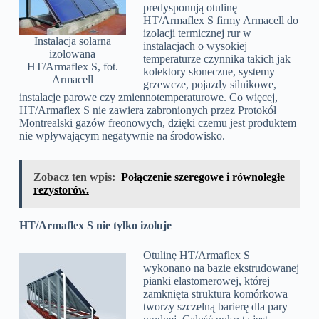
predysponują otulinę
HT/Armaflex S firmy Armacell do
izolacji termicznej rur w
Instalacja solarna
instalacjach o wysokiej
izolowana
temperaturze czynnika takich jak
HT/Armaflex S, fot.
kolektory słoneczne, systemy
Armacell
grzewcze, pojazdy silnikowe,
instalacje parowe czy zmiennotemperaturowe. Co więcej,
HT/Armaflex S nie zawiera zabronionych przez Protokół
Montrealski gazów freonowych, dzięki czemu jest produktem
nie wpływającym negatywnie na środowisko.
Zobacz ten wpis:
Połączenie szeregowe i równoległe
rezystorów.
HT/Armaflex S nie tylko izoluje
Otulinę HT/Armaflex S
wykonano na bazie ekstrudowanej
pianki elastomerowej, której
zamknięta struktura komórkowa
tworzy szczelną barierę dla pary