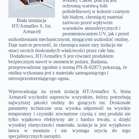
wodnej. Całość pokryta jest
ochronną warstwą folii
poliolefinowej w kolorze czarnym
lub białym, chroniącej materiał
Biała instalacja
zarówno przed wpływem
HT/Armaflex S, fot.
warunków atmosferycznych i
Armacell
promieniowaniem UV, jak i przed
uszkodzeniami mechanicznymi, mogącymi uszkodzić otulinę.
Daje nam to pewność, że chroniąca nasze rury izolacja nie
straci swoich doskonałych właściwości przez całe lata.
Dodatkowo, HT/Armaflex S jest również produktem
bezpiecznym nawet w momencie pożaru. Badania,
przeprowadzone zgodnie z normą PN-B-02873 pokazują, że
otulina wykonana jest z materiału samogasnącego i
nierozprzestrzeniającego ognia.
Wprowadzając na rynek izolację HT/Armaflex S, firma
Armacell wychodzi naprzeciw wszystkim, którzy potrzebują
najwyższej jakości otuliny do gorących rur. Doskonałe
parametry techniczne oraz wysoka odporność na wysokie
temperatury i czynniki zewnętrzne czynią z niej produkt nie
tylko wjątkowo efektywny ale i bardzo trwały, a dzięki
wysokiej elastyczności materiału, izolacja ta jest wyjątkowo
łatwa w montażu i nie wymaga użycia do tego
specjalistycznych narzędzi.