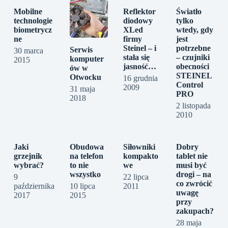
Mobilne
Reflektor
Światło
technologie
diodowy
tylko
biometrycz
XLed
wtedy, gdy
ne
firmy
jest
Steinel – i
potrzebne
Serwis
30 marca
stała się
– czujniki
komputer
2015
jasność…
obecności
ów w
STEINEL
Otwocku
16 grudnia
Control
2009
31 maja
PRO
2018
2 listopada
2010
Jaki
Obudowa
Siłowniki
Dobry
grzejnik
na telefon
kompakto
tablet nie
wybrać?
to nie
we
musi być
wszystko
drogi – na
9
22 lipca
co zwrócić
października
10 lipca
2011
uwagę
2017
2015
przy
zakupach?
28 maja