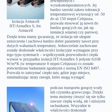
zewnętrznych i
wysokotemperaturowych. Jej
bardzo szeroki zakres tolerancji
temperaturowej wynoszący od -50
do aż 150 stopni Celsjusza,
Izolacja Armacell
pozwala stosować ją nawet do
HT/Armaflex S, fot.
bardzo gorących rur, jak np.
Armacell
instalacji solarnej czy parowej.
Dzięki temu mamy gwarancję, że izolacja nie ulegnie
zniszczeniu i zachowa bardzo dobre parametry nawet przy
dużych wahaniach temperatury. Jednocześnie zachowane
zostały doskonałe właściwości izolacyjne wymagane przy
tego typu systemach – współczynnik przewodności ciepła
wynosi w przypadku izolacji HT/Armaflex S jedynie 0,038
W/m*K (w temperaturze 0 stopni Celsjusza) co zostało
potwierdzone badaniami zgodnymi z normą EN ISO 8497.
Pozwala to zatrzymać ciepło tam, gdzie jego miejsce,
minimalizując straty energii, które mogą wystąpić
podczas transportu gorącej wody
lub czynnika grzewczego. Dzięki
temu możemy cieszyć się nie tylko
zawsze ciepłą wodą, ale i niższymi
rachunkami. Wszystkie te
właściwości doskonale