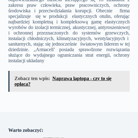
zakresu praw człowieka, praw pracowniczych, ochrony
środowiska i przeciwdziałania korupcji. Obecnie firma
specjalizuje się w produkcji elastycznych otulin, oferując
najbardziej kompletną i kompleksową gamę elastycznych
wyrobów do izolacji termicznej, akustycznej, antyroszeniowej
i ochronnej przeznaczonych do systemów grzewczych,
instalacji chłodniczych, klimatyzacyjnych, wentylacyjnych i
sanitarnych, stając się jednocześnie światowym liderem w tej
dziedzinie. „Armacell’ posiada sprawdzone rozwiązania
służące do wydajnego ograniczania strat energii, ochrony
instalacji układany
Zobacz ten wpis:
Naprawa laptopa - czy to się
opłaca?
Warto zobaczyć: