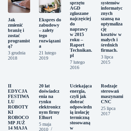
sprzętu
systemów
AGD
informatyc
zgłaszane
znych
najczęściej
szansą na
Jak
Ekspres do
do
optymaliza
zmienić
zabudowy
naprawy
cję
branżę i
– zalety
w 2015
kosztów w
zostać
tego
roku –
małych i
programist
rozwiązani
Raport
średnich
ą?
a
Technikan.
firmach.
3 grudnia
21 lutego
pl
3 lipca
2018
2019
7 lutego
2015
2016
II
20 lat
Uciekająca
Rodzaje
EDYCJA
doświadcz
energia,
sterowań
FESTIWA
enia na
czyli jak
maszynami
LU
rynku
dobrać
CNC
ROBOTY
elektronicz
odpowiedn
25 lipca
KI
nym firmy
ią izolację
2017
ROBOCO
Elhurt
termiczną
MP JUŻ
stosowaną
5 maja
14 MAJA
w
2010