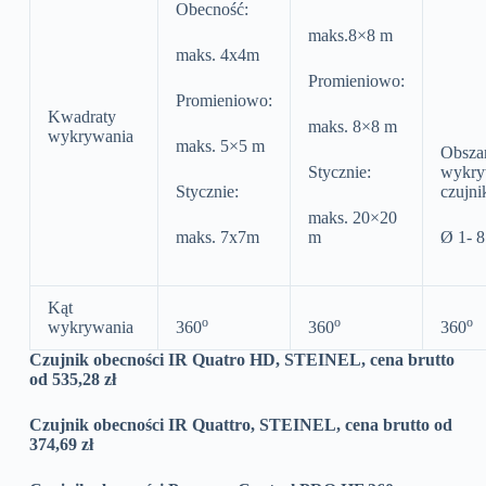
Obecność:
maks.8×8 m
maks. 4x4m
Promieniowo:
Promieniowo:
Kwadraty
maks. 8×8 m
wykrywania
maks. 5×5 m
Obsza
Stycznie:
wykry
Stycznie:
czujni
maks. 20×20
maks. 7x7m
m
Ø 1- 
Kąt
o
o
o
wykrywania
360
360
360
Czujnik obecności IR Quatro HD, STEINEL,
cena brutto
od 535,28 zł
Czujnik obecności IR Quattro, STEINEL, cena brutto od
374,69 zł