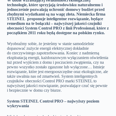
W dobie wzrastającej świadomości ekologicznej
technologie, które sprzyjają środowisku naturalnemu i
jednocześnie pozwalają uchronić domowy budżet przed
zbędnymi wydatkami są na wagę złota. Niemiecka firma
STEINEL proponuje inteligentne rozwiązanie, będące
remedium na te bolączki – najwyższej jakości czujniki
obecności System Control PRO z linii Professional, które z
początkiem 2011 roku będą dostępne na polskim rynku.
Wyobraźmy sobie, że jesteśmy w stanie samodzielnie
dopasować zużycie energii elektrycznej dokładnie
do rzeczywistego zapotrzebowania. Koniec z nadmierną
eksploatacją energii, każdorazowym wyłączaniem oświetlenia
tuż przed wyjściem z domu i poczuciem zwątpienia, czy na
pewno wszystko zostało zgaszone lub wyłączone… Istnieje
rozwiązanie, które jest energooszczędne oraz ekologiczne, ale
także uwalnia nas od zmartwień. System inteligentnych
czujników obecności Control PRO marki STEINEL to
najwyższej jakości rozwiązanie, pozwalające czuć się pewnie
i bezpiecznie w domu czy biurze.
System STEINEL Control PRO – najwyższy poziom
wykrywania