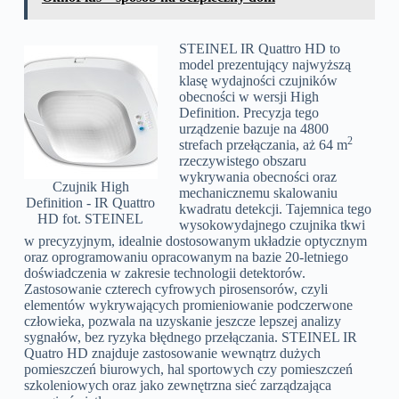
STEINEL IR Quattro HD to
model prezentujący najwyższą
klasę wydajności czujników
obecności w wersji High
Definition. Precyzja tego
urządzenie bazuje na 4800
2
strefach przełączania, aż 64 m
rzeczywistego obszaru
wykrywania obecności oraz
Czujnik High
mechanicznemu skalowaniu
Definition - IR Quattro
kwadratu detekcji. Tajemnica tego
HD fot. STEINEL
wysokowydajnego czujnika tkwi
w precyzyjnym, idealnie dostosowanym układzie optycznym
oraz oprogramowaniu opracowanym na bazie 20-letniego
doświadczenia w zakresie technologii detektorów.
Zastosowanie czterech cyfrowych pirosensorów, czyli
elementów wykrywających promieniowanie podczerwone
człowieka, pozwala na uzyskanie jeszcze lepszej analizy
sygnałów, bez ryzyka błędnego przełączania. STEINEL IR
Quatro HD znajduje zastosowanie wewnątrz dużych
pomieszczeń biurowych, hal sportowych czy pomieszczeń
szkoleniowych oraz jako zewnętrzna sieć zarządzająca