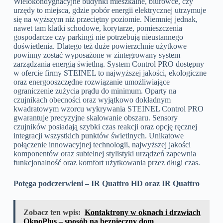
Wielokondygnacyjne budynki mieszkalne, biurowce, czy
urzędy to miejsca, gdzie pobór energii elektrycznej utrzymuje
się na wyższym niż przeciętny poziomie. Niemniej jednak,
nawet tam klatki schodowe, korytarze, pomieszczenia
gospodarcze czy parkingi nie potrzebują nieustannego
doświetlenia. Dlatego też duże powierzchnie użytkowe
powinny zostać wyposażone w zintegrowany system
zarządzania energią świetlną. System Control PRO dostępny
w ofercie firmy STEINEL to najwyższej jakości, ekologiczne
oraz energooszczędne rozwiązanie umożliwiające
ograniczenie zużycia prądu do minimum. Oparty na
czujnikach obecności oraz wyjątkowo dokładnym
kwadratowym wzorcu wykrywania STEINEL Control PRO
gwarantuje precyzyjne skalowanie obszaru. Sensory
czujników posiadają szybki czas reakcji oraz opcję ręcznej
integracji wszystkich punktów świetlnych. Unikatowe
połączenie innowacyjnej technologii, najwyższej jakości
komponentów oraz subtelnej stylistyki urządzeń zapewnia
funkcjonalność oraz komfort użytkowania przez długi czas.
Potęga podczerwieni – IR Quattro HD oraz IR Quattro
Zobacz ten wpis:
Kontaktrony w oknach i drzwiach
OknoPlus – sposób na bezpieczny dom