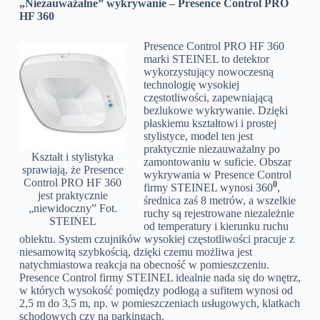
„Niezauważalne” wykrywanie – Presence Control PRO
HF 360
Presence Control PRO HF 360
marki STEINEL to detektor
wykorzystujący nowoczesną
technologię wysokiej
częstotliwości, zapewniającą
bezlukowe wykrywanie. Dzięki
płaskiemu kształtowi i prostej
stylistyce, model ten jest
praktycznie niezauważalny po
Kształt i stylistyka
zamontowaniu w suficie. Obszar
sprawiają, że Presence
wykrywania w Presence Control
Control PRO HF 360
0
firmy STEINEL wynosi 360
,
jest praktycznie
średnica zaś 8 metrów, a wszelkie
„niewidoczny” Fot.
ruchy są rejestrowane niezależnie
STEINEL
od temperatury i kierunku ruchu
obiektu. System czujników wysokiej częstotliwości pracuje z
niesamowitą szybkością, dzięki czemu możliwa jest
natychmiastowa reakcja na obecność w pomieszczeniu.
Presence Control firmy STEINEL idealnie nada się do wnętrz,
w których wysokość pomiędzy podłogą a sufitem wynosi od
2,5 m do 3,5 m, np. w pomieszczeniach usługowych, klatkach
schodowych czy na parkingach.