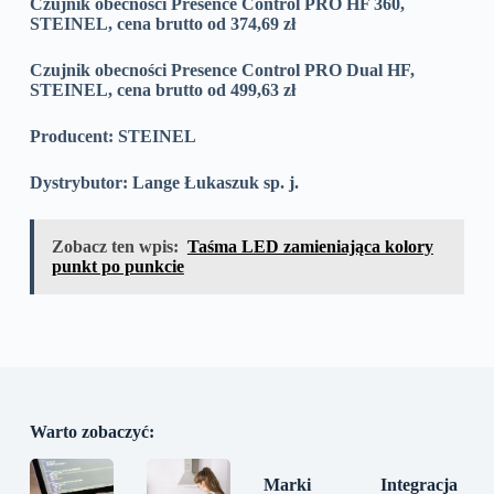
Czujnik obecności
Presence Control PRO HF 360,
STEINEL, cena brutto od 374,69 zł
Czujnik obecności
Presence Control PRO Dual HF,
STEINEL, cena brutto od 499,63 zł
Producent: STEINEL
Dystrybutor: Lange Łukaszuk sp. j.
Zobacz ten wpis:
Taśma LED zamieniająca kolory
punkt po punkcie
Warto zobaczyć:
Marki
Integracja