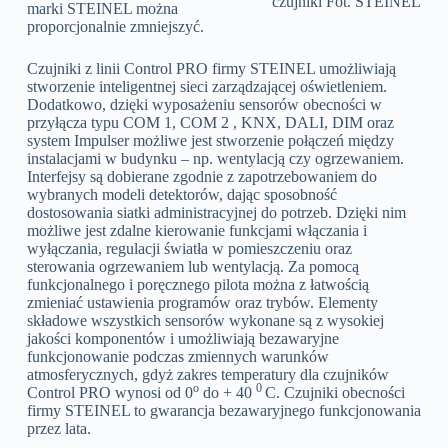
czujniki Fot. STEINEL
marki STEINEL można
proporcjonalnie zmniejszyć.
Czujniki z linii Control PRO firmy STEINEL umożliwiają
stworzenie inteligentnej sieci zarządzającej oświetleniem.
Dodatkowo, dzięki wyposażeniu sensorów obecności w
przyłącza typu COM 1, COM 2 , KNX, DALI, DIM oraz
system Impulser możliwe jest stworzenie połączeń między
instalacjami w budynku – np. wentylacją czy ogrzewaniem.
Interfejsy są dobierane zgodnie z zapotrzebowaniem do
wybranych modeli detektorów, dając sposobność
dostosowania siatki administracyjnej do potrzeb. Dzięki nim
możliwe jest zdalne kierowanie funkcjami włączania i
wyłączania, regulacji światła w pomieszczeniu oraz
sterowania ogrzewaniem lub wentylacją. Za pomocą
funkcjonalnego i poręcznego pilota można z łatwością
zmieniać ustawienia programów oraz trybów. Elementy
składowe wszystkich sensorów wykonane są z wysokiej
jakości komponentów i umożliwiają bezawaryjne
funkcjonowanie podczas zmiennych warunków
atmosferycznych, gdyż zakres temperatury dla czujników
o
0
Control PRO wynosi od 0
do + 40
C. Czujniki obecności
firmy STEINEL to gwarancja bezawaryjnego funkcjonowania
przez lata.