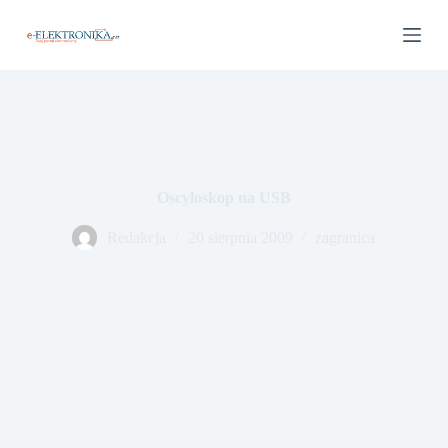
P
r
z
e
j
d
ź
d
o
t
Oscyloskop na USB
r
e
ś
Redakcja
20 sierpnia 2009
zagranica
c
i