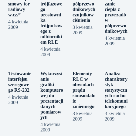
smowy tor
trójfazowe
półprzewo
zanie
radiowy
go
dnikowych
ciepła z
w.cz.”
prostowni
czujników
przyrządó
ka
ciśnienia
w
4 kwietnia
trójpulsow
półprzewo
2009
3 kwietnia
ego z
dnikowych
2009
odbiorniki
4 kwietnia
em RLE
2009
4 kwietnia
2009
Testowanie
Wykorzyst
Elementy
Analiza
interfejsu
anie
RLC w
charaktery
szeregowe
grafiki
obwodach
styk
go RS-232
komputero
prądu
statystyczn
wej do
sinusoidaln
ych ruchu
4 kwietnia
prezentacji
ie
telekomuni
2009
danych
zmiennego
kacyjnego
pomiarow
3 kwietnia
3 kwietnia
ych
2009
2009
4 kwietnia
2009