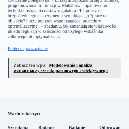
Ćwiczenie polegało na: – bliższym zapoznaniu się z techniką
programowania m- funkcji w Matlabie.. – opanowaniu
techniki dostrajania nastaw regulatora PID podczas
bezpośredniego eksperymentu symulującego ?pracę na
obiekcie? i przy pomocy wspomagającej procedury
optymalizacyjnej. – zbadaniu, jak zmieniają się właściwości
układu regulacji w zależności od użytego wskaźnika
całkowego do optymalizacji.
Pobierz sprawozdanie
Zobacz ten wpis:
Modelowanie i analiza
wzmacniaczy szerokopasmowego i selektywnego
Warto zobaczyć:
Szerokopa
Badanie
Badanie
Odprowad